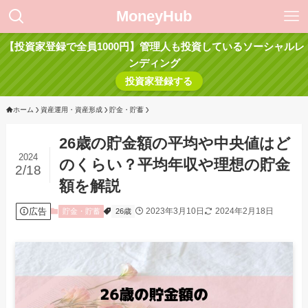
MoneyHub
【投資家登録で全員1000円】管理人も投資しているソーシャルレ
ンディング
投資家登録する
ホーム
資産運用・資産形成
貯金・貯蓄
26歳の貯金額の平均や中央値はど
2024
のくらい？平均年収や理想の貯金
2/18
額を解説
広告
2023年3月10日
2024年2月18日
貯金・貯蓄
26歳