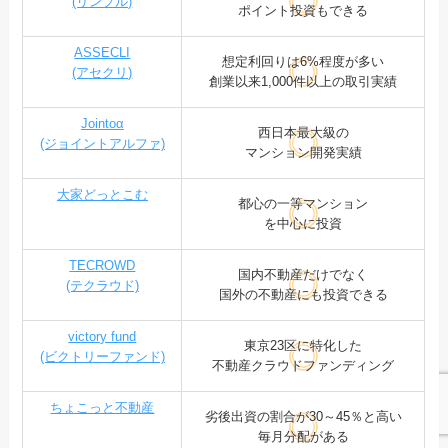
(リンプル)
ポイント投資もできる
ASSECLI
想定利回りは6%程度が多い
(アセクリ)
創業以来1,000件以上の取引実績
Jointoα
西日本最大級の
(ジョイントアルファ)
マンション開発実績
大家どっとこむ
都心の一等マンション
を中心に投資
TECROWD
国内不動産だけでなく
(テクラウド)
国外の不動産にも投資できる
victory fund
東京23区に特化した
(ビクトリーファンド)
不動産クラウドファンディング
ちょこっと不動産
劣後出資の割合が30～45％と高い
毎月分配がある