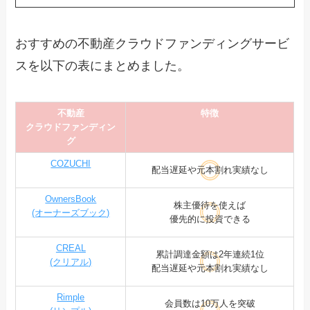
おすすめの不動産クラウドファンディングサービ
スを以下の表にまとめました。
不動産
特徴
クラウドファンディン
グ
COZUCHI
配当遅延や元本割れ実績なし
OwnersBook
株主優待を使えば
(オーナーズブック)
優先的に投資できる
CREAL
累計調達金額は2年連続1位
(クリアル)
配当遅延や元本割れ実績なし
Rimple
会員数は10万人を突破