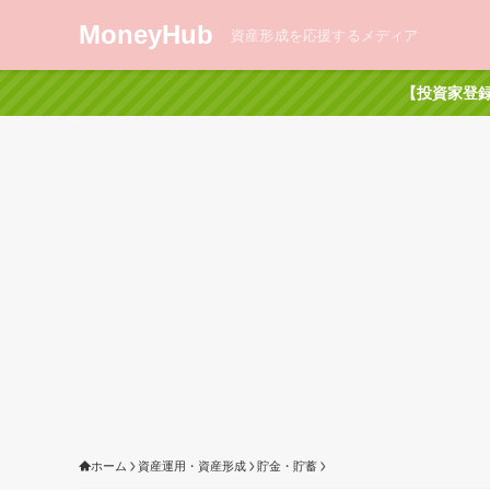
MoneyHub
資産形成を応援するメディア
【投資家登録
ホーム
資産運用・資産形成
貯金・貯蓄