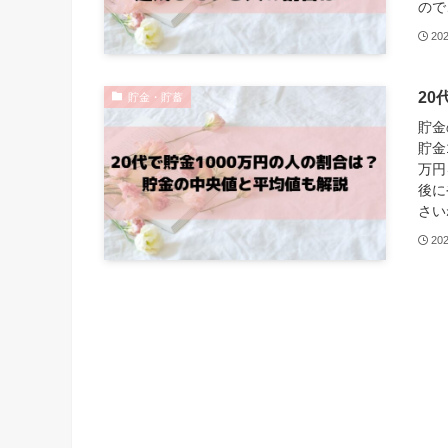
ので
20
20
貯金・貯蓄
貯金
貯金
万円
後に
さい
20