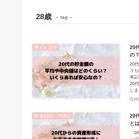
28歳
– tag –
2
貯金・貯蓄
の
20
うち
本記
20
しま
20
2
資産運用・資産形成
と
「2