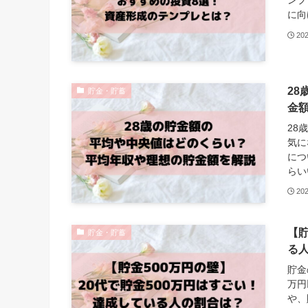
ンプ
に向
20
2
貯金・貯蓄
金
28
気に
につ
らい
20
【貯
貯金・貯蓄
る
貯金
万円
や、