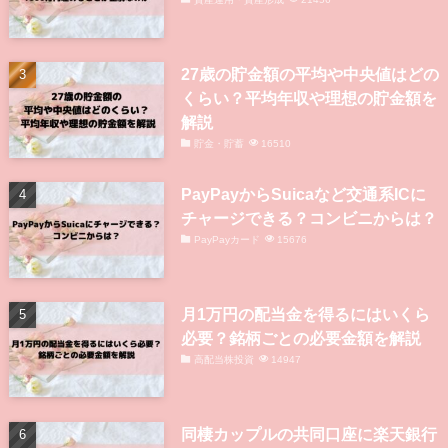
27歳の貯金額の平均や中央値はどの
くらい？平均年収や理想の貯金額を
解説
貯金・貯蓄
16510
PayPayからSuicaなど交通系ICに
チャージできる？コンビニからは？
PayPayカード
15676
月1万円の配当金を得るにはいくら
必要？銘柄ごとの必要金額を解説
高配当株投資
14947
同棲カップルの共同口座に楽天銀行