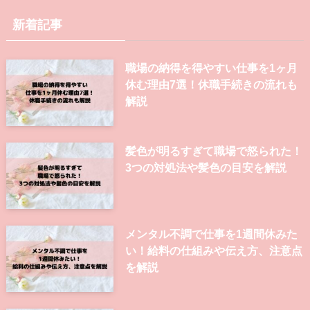
新着記事
職場の納得を得やすい仕事を1ヶ月
休む理由7選！休職手続きの流れも
解説
髪色が明るすぎて職場で怒られた！
3つの対処法や髪色の目安を解説
メンタル不調で仕事を1週間休みた
い！給料の仕組みや伝え方、注意点
を解説