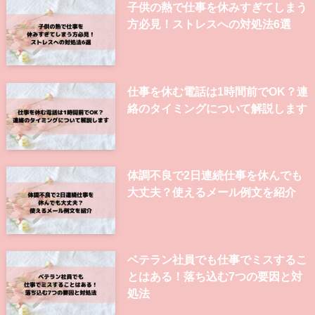
子供の熱で仕事を休みすぎてしまう
方必見！ストレスへの対処法6選
仕事を休む電話は1時間前でOK？連
絡のタイミングについて解説します
体調不良で2日連続仕事を休んでも
大丈夫？使えるメール例文を紹介
ベテラン社員でも仕事でミスするこ
とはある！落ち込む7つの要因と対
処法