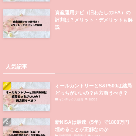
資産運用ナビ（旧わたしのIFA）の
評判は？メリット・デメリットも解
説
人気記事
オールカントリーとS&P500は結局
どっちがいいの？両方買うべき？
インデックス投資
38562
新NISAは最速（5年）で1800万円
埋めることが正解なのか
資産運用・資産形成
21456