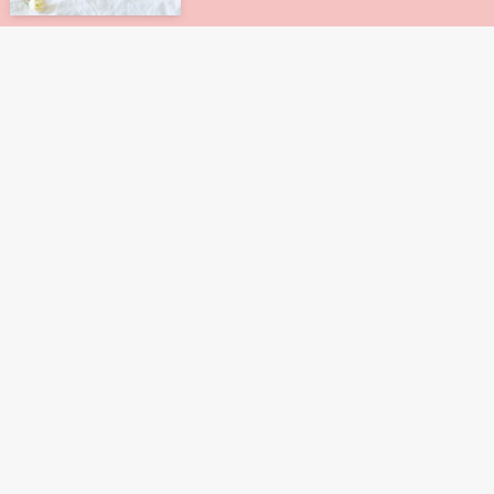
大手上場企業が運営している不動産
不動産クラウドファンディング
クラウドファンディング5選！
2023年8月9日
利回り10%以上が狙える不動産クラ
不動産クラウドファンディング
ウドファンディングの比較・ランキ
ング
2023年8月9日
海外に投資できる不動産クラウドフ
不動産クラウドファンディング
ァンディングまとめ
2023年8月14日
BDC銘柄を買えない・買いたい人
高配当株投資
におすすめの証券会社と買う方法