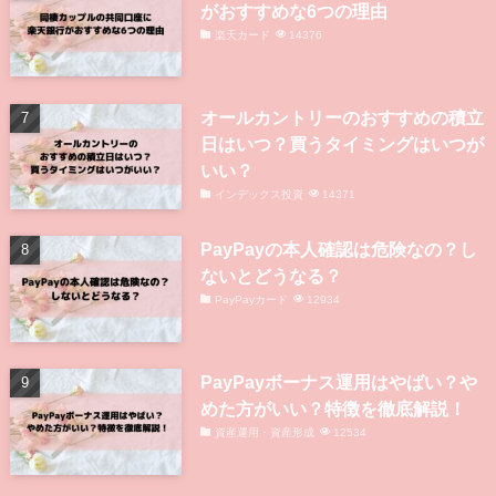
がおすすめな6つの理由
楽天カード
14376
オールカントリーのおすすめの積立
日はいつ？買うタイミングはいつが
いい？
インデックス投資
14371
PayPayの本人確認は危険なの？し
ないとどうなる？
PayPayカード
12934
PayPayボーナス運用はやばい？や
めた方がいい？特徴を徹底解説！
資産運用・資産形成
12534