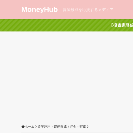
MoneyHub
資産形成を応援するメディア
【投資家登録
ホーム
資産運用・資産形成
貯金・貯蓄