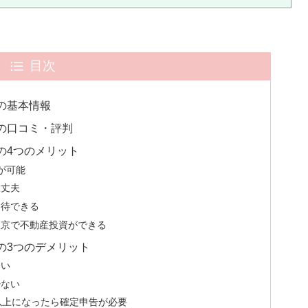
目次
ド)の基本情報
ンド)の口コミ・評判
ンド)の4つのメリット
が可能
大丈夫
期待できる
東京で不動産投資ができる
ンド)の3つのデメリット
ない
少ない
以上になったら確定申告が必要