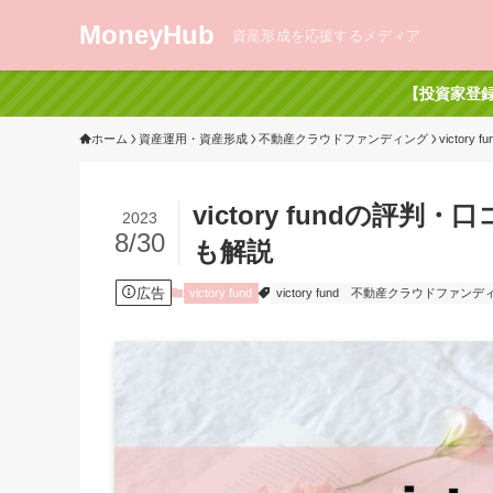
MoneyHub
資産形成を応援するメディア
【投資家登録
ホーム
資産運用・資産形成
不動産クラウドファンディング
victory fu
victory fundの
2023
8/30
も解説
広告
victory fund
victory fund
不動産クラウドファンデ