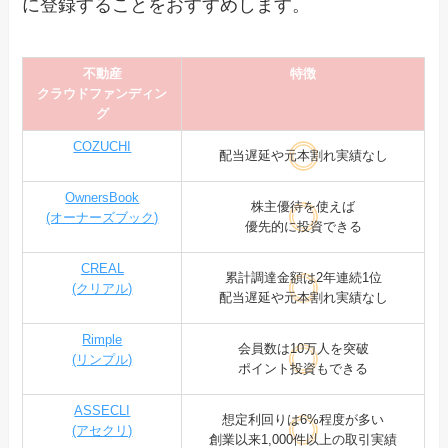
に登録することをおすすめします。
不動産
特徴
クラウドファンディン
グ
COZUCHI
配当遅延や元本割れ実績なし
OwnersBook
株主優待を使えば
(オーナーズブック)
優先的に投資できる
CREAL
累計調達金額は2年連続1位
(クリアル)
配当遅延や元本割れ実績なし
Rimple
会員数は10万人を突破
(リンプル)
ポイント投資もできる
ASSECLI
想定利回りは6%程度が多い
(アセクリ)
創業以来1,000件以上の取引実績