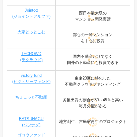
Jointoα
西日本最大級の
(ジョイントアルファ)
マンション開発実績
大家どっとこむ
都心の一等マンション
を中心に投資
TECROWD
国内不動産だけでなく
(テクラウド)
国外の不動産にも投資できる
victory fund
東京23区に特化した
(ビクトリーファンド)
不動産クラウドファンディング
ちょこっと不動産
劣後出資の割合が30～45％と高い
毎月分配がある
BATSUNAGU
地方創生、古民家再生のプロジェクト
(バツナグ)
ゴコウファンド