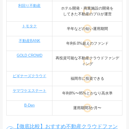
利回り不動産
ホテル開発・商業施設の開発を
してきた不動産のプロが運営
トモタク
半年などの短い運用期間
不動産BANK
年利6.0%超えのファンド
GOLD CROWD
再投資可能な不動産クラウドファンデ
ィング
ビギナーズクラウド
福岡市に投資できる
ヤマワケエステート
年利8%〜85%とかなり高水準
B-Den
運用期間3か月〜
【徹底比較】おすすめ不動産クラウドファン