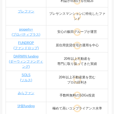
利益が出続ける仕組み
プレファン
プレサンスマンションに特化したファ
ンド
property+
安心の飯田グループが運営
(プロパティプラス)
FUNDROP
居住用賃貸住宅の運用を中心
(ファンドロップ)
DARWIN funding
20年以上不動産を
(ダーウィンファンディ
専門に取り扱ってきた実績
ング)
SOLS
20年以上不動産業を営む
(ソルス)
プロの目利き
みらファン
手数料無料のSDGs投資
汐留funding
極めて高いコンプライアンス水準