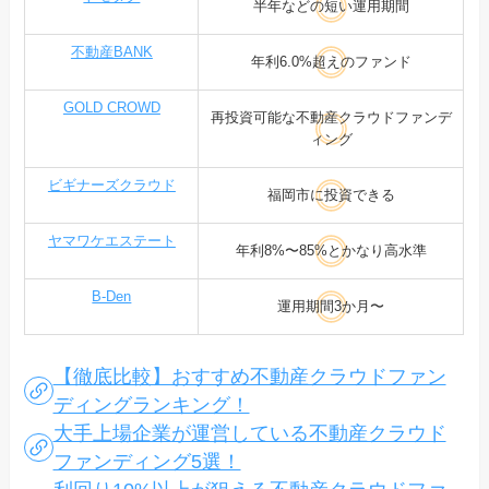
半年などの短い運用期間
不動産BANK
年利6.0%超えのファンド
GOLD CROWD
再投資可能な不動産クラウドファンデ
ィング
ビギナーズクラウド
福岡市に投資できる
ヤマワケエステート
年利8%〜85%とかなり高水準
B-Den
運用期間3か月〜
【徹底比較】おすすめ不動産クラウドファン
ディングランキング！
大手上場企業が運営している不動産クラウド
ファンディング5選！