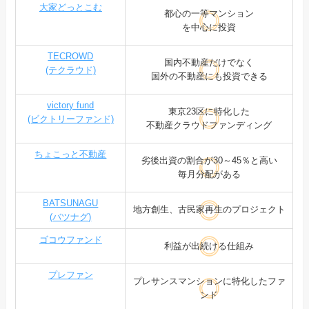
大家どっとこむ
都心の一等マンション
を中心に投資
TECROWD
国内不動産だけでなく
(テクラウド)
国外の不動産にも投資できる
victory fund
東京23区に特化した
(ビクトリーファンド)
不動産クラウドファンディング
ちょこっと不動産
劣後出資の割合が30～45％と高い
毎月分配がある
BATSUNAGU
地方創生、古民家再生のプロジェクト
(バツナグ)
ゴコウファンド
利益が出続ける仕組み
プレファン
プレサンスマンションに特化したファ
ンド