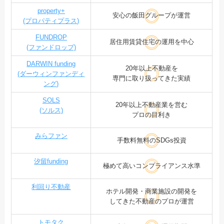
property+
安心の飯田グループが運営
(プロパティプラス)
FUNDROP
居住用賃貸住宅の運用を中心
(ファンドロップ)
DARWIN funding
20年以上不動産を
(ダーウィンファンディ
専門に取り扱ってきた実績
ング)
SOLS
20年以上不動産業を営む
(ソルス)
プロの目利き
みらファン
手数料無料のSDGs投資
汐留funding
極めて高いコンプライアンス水準
利回り不動産
ホテル開発・商業施設の開発を
してきた不動産のプロが運営
トモタク