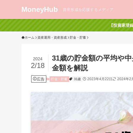
MoneyHub
資産形成を応援するメディア
【投資家登録
ホーム
資産運用・資産形成
貯金・貯蓄
31歳の貯金額の平均や
2024
2/18
金額を解説
広告
2023年4月22日
2024年2
貯金・貯蓄
31歳