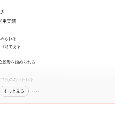
減少
・運用実績
始められる
が可能である
積立投資を始められる
に1度のみ行われる
もっと見る