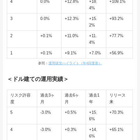
4
0.0%
+12.8%
+18.
+109.1%
4%
3
0.0%
+12.3%
+15.
+93.2%
2%
2
+0.1%
+11.0%
+11.
+77.7%
4%
1
+0.1%
+9.1%
+7.0%
+56.9%
参照：
運用状況ハイライト（年4回更新）
＜ドル建ての運用実績＞
リスク許容
過去3ヶ
過去6ヶ
過去1
リリース
度
月
月
年
来
5
-3.0%
+0.5%
+15.
+70.3%
6%
4
-3.0%
+0.3%
+14.
+65.1%
6%