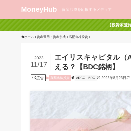
MoneyHub
資産形成を応援するメディア
【投資家登録
ホーム
資産運用・資産形成
高配当株投資
エイリスキャピタル（A
2023
11/17
える？【BDC銘柄】
広告
2023年8月23日
高配当株投資
ARCC
BDC