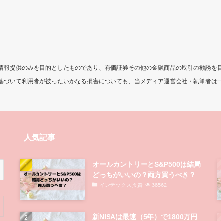
情報提供のみを目的としたものであり、有価証券その他の金融商品の取引の勧誘を
基づいて利用者が被ったいかなる損害についても、当メディア運営会社・執筆者は
人気記事
オールカントリーとS&P500は結局
どっちがいいの？両方買うべき？
インデックス投資
38562
新NISAは最速（5年）で1800万円