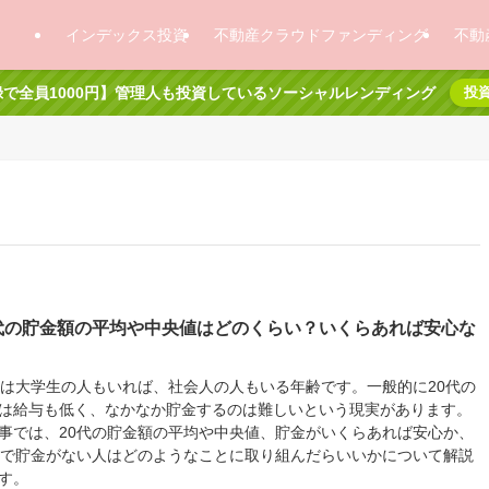
インデックス投資
不動産クラウドファンディング
不動
で全員1000円】管理人も投資しているソーシャルレンディング
投
0代の貯金額の平均や中央値はどのくらい？いくらあれば安心な
？
代は大学生の人もいれば、社会人の人もいる年齢です。一般的に20代の
は給与も低く、なかなか貯金するのは難しいという現実があります。
事では、20代の貯金額の平均や中央値、貯金がいくらあれば安心か、
代で貯金がない人はどのようなことに取り組んだらいいかについて解説
す。