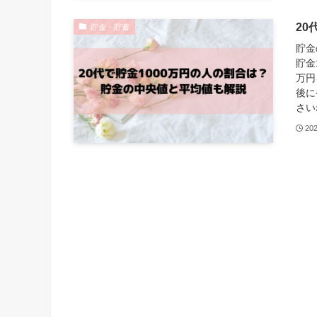
20
貯金・貯蓄
貯金
貯金
万円
後に
さい
20