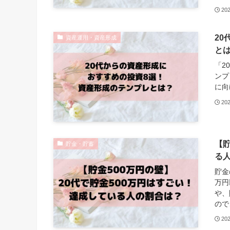
20
2
資産運用・資産形成
と
「2
ンプ
に向
20
【貯
貯金・貯蓄
る
貯金
万円
や、
ので
20