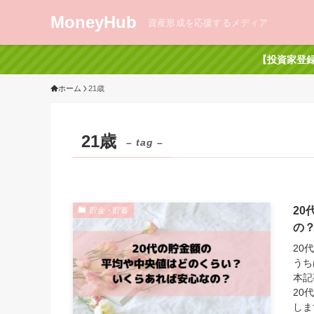
MoneyHub
資産形成を応援するメディア
【投資家登録
ホーム
21歳
21歳
– tag –
2
貯金・貯蓄
の
20
うち
本記
20
しま