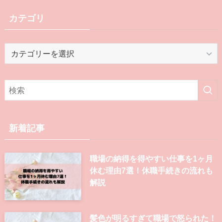
カテゴリ
カ
テ
ゴ
リ
新着記事
職場の納得を得やすい仕事を1ヶ月
休む理由7選！休職手続きの流れも
解説
髪色が明るすぎて職場で怒られた！