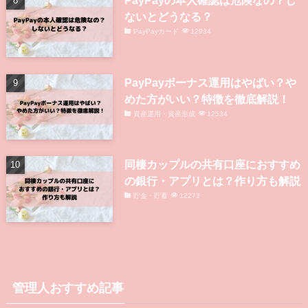
ないとどうなる？
PayPayカード
12934
PayPayボーナス運用はやばい？や
めた方がいい？特徴を徹底解説！
資産運用・資産形成
12534
同棲カップルの共有口座におすすめ
の銀行・アプリとは？作り方も解説
貯金・貯蓄
12273
管理人おすすめ記事