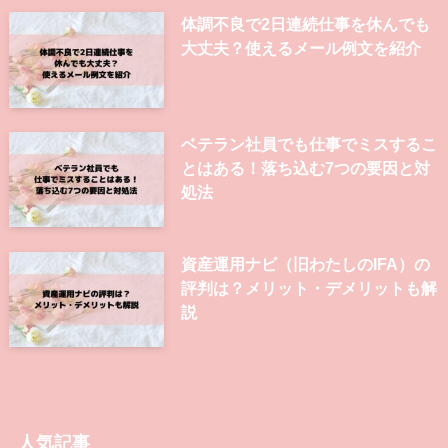
体調不良で2日連続仕事を休んでも
大丈夫？使えるメール例文を紹介
ベテラン社員でも仕事でミスするこ
とはある！落ち込む7つの要因と対
処法
資産運用ナビ（旧わたしのIFA）の
評判は？メリット・デメリットも解
説
人気記事