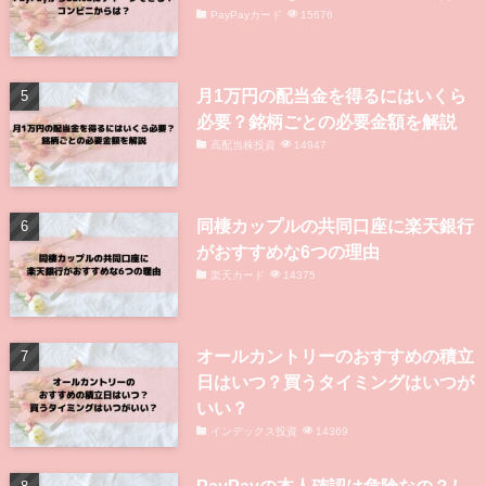
PayPayカード
15676
月1万円の配当金を得るにはいくら
必要？銘柄ごとの必要金額を解説
高配当株投資
14947
同棲カップルの共同口座に楽天銀行
がおすすめな6つの理由
楽天カード
14375
オールカントリーのおすすめの積立
日はいつ？買うタイミングはいつが
いい？
インデックス投資
14369
PayPayの本人確認は危険なの？し