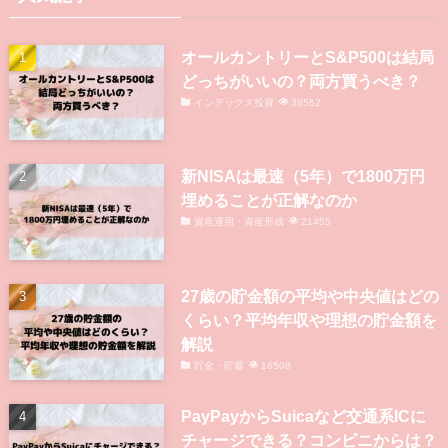
オールカントリーとS&P500は結局
どっちがいいの？両方買うべき？
インデックス投資
38562
新NISAは最速（5年）で1800万円
埋めることが正解なのか
資産運用・資産形成
21455
27歳の貯金額の平均や中央値はどの
くらい？平均年収や理想の貯金額を
解説
貯金・貯蓄
16508
PayPayからSuicaなど交通系ICに
チャージできる？コンビニからは？