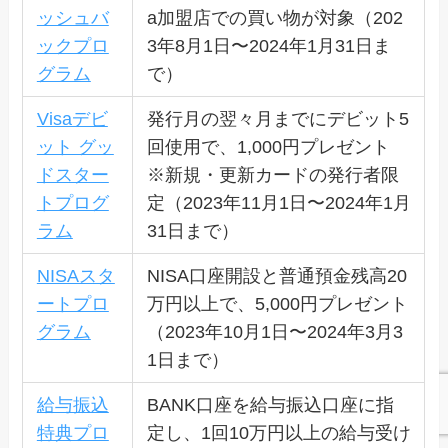
ッシュバ
a加盟店での買い物が対象（202
ックプロ
3年8月1日〜2024年1月31日ま
グラム
で）
Visaデビ
発行月の翌々月までにデビット5
ット グッ
回使用で、1,000円プレゼント
ドスター
※新規・更新カードの発行者限
トプログ
定（2023年11月1日〜2024年1月
ラム
31日まで）
NISAスタ
NISA口座開設と普通預金残高20
ートプロ
万円以上で、5,000円プレゼント
グラム
（2023年10月1日〜2024年3月3
1日まで）
給与振込
BANK口座を給与振込口座に指
特典プロ
定し、1回10万円以上の給与受け