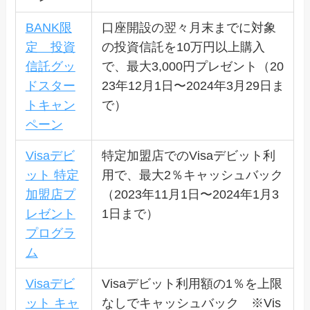
BANK限
口座開設の翌々月末までに対象
定 投資
の投資信託を10万円以上購入
信託グッ
で、最大3,000円プレゼント（20
ドスター
23年12月1日〜2024年3月29日ま
トキャン
で）
ペーン
Visaデビ
特定加盟店でのVisaデビット利
ット 特定
用で、最大2％キャッシュバック
加盟店プ
（2023年11月1日〜2024年1月3
レゼント
1日まで）
プログラ
ム
Visaデビ
Visaデビット利用額の1％を上限
ット キャ
なしでキャッシュバック ※Vis