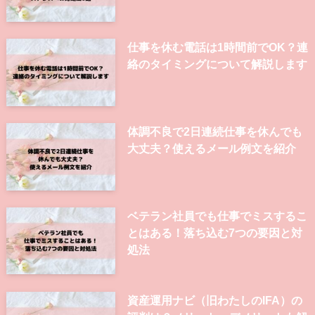
仕事を休む電話は1時間前でOK？連
絡のタイミングについて解説します
体調不良で2日連続仕事を休んでも
大丈夫？使えるメール例文を紹介
ベテラン社員でも仕事でミスするこ
とはある！落ち込む7つの要因と対
処法
資産運用ナビ（旧わたしのIFA）の