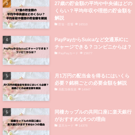
27歳の貯金額の平均や中央値はどの
くらい？平均年収や理想の貯金額を
解説
貯金・貯蓄
16510
PayPayからSuicaなど交通系ICに
チャージできる？コンビニからは？
PayPayカード
15677
月1万円の配当金を得るにはいくら
必要？銘柄ごとの必要金額を解説
高配当株投資
14947
同棲カップルの共同口座に楽天銀行
がおすすめな6つの理由
楽天カード
14376