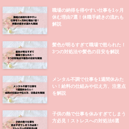
職場の納得を得やすい仕事を1ヶ月
休む理由7選！休職手続きの流れも
解説
髪色が明るすぎて職場で怒られた！
3つの対処法や髪色の目安を解説
メンタル不調で仕事を1週間休みた
い！給料の仕組みや伝え方、注意点
を解説
子供の熱で仕事を休みすぎてしまう
方必見！ストレスへの対処法6選