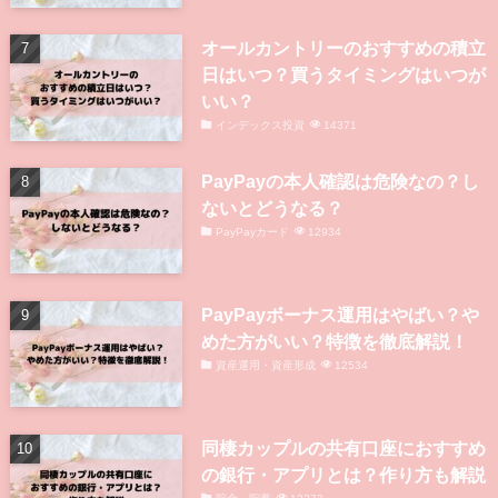
オールカントリーのおすすめの積立
日はいつ？買うタイミングはいつが
いい？
インデックス投資
14371
PayPayの本人確認は危険なの？し
ないとどうなる？
PayPayカード
12934
PayPayボーナス運用はやばい？や
めた方がいい？特徴を徹底解説！
資産運用・資産形成
12534
同棲カップルの共有口座におすすめ
の銀行・アプリとは？作り方も解説