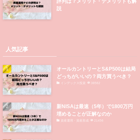
評判は？メリット・デメリットも解
説
人気記事
オールカントリーとS&P500は結局
どっちがいいの？両方買うべき？
インデックス投資
38562
新NISAは最速（5年）で1800万円
埋めることが正解なのか
資産運用・資産形成
21456