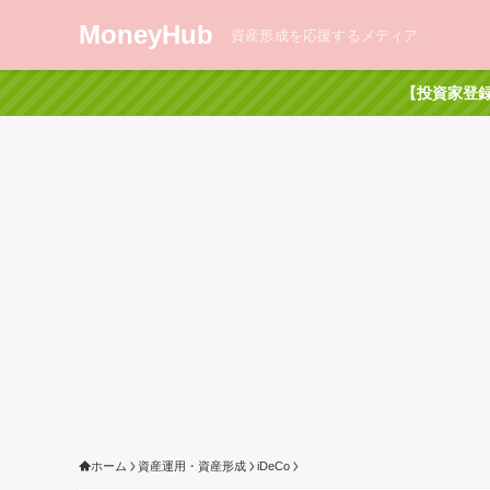
MoneyHub
資産形成を応援するメディア
【投資家登録
ホーム
資産運用・資産形成
iDeCo