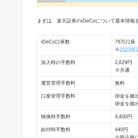
まずは、楽天証券のiDeCoについて基本情
iDeCo口座数
79万口座
※
2023
加入時の手数料
2,829円
※共通
運営管理手数料
無料
口座管理手数料
掛金を拠出
掛金を拠出
移換時手数料
4,400円
給付時手数料
440円
※振込毎