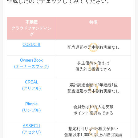
作成したのでチェックしてみてください。
不動産
特徴
クラウドファンディン
グ
COZUCHI
配当遅延や元本割れ実績なし
OwnersBook
株主優待を使えば
(オーナーズブック)
優先的に投資できる
CREAL
累計調達金額は2年連続1位
(クリアル)
配当遅延や元本割れ実績なし
Rimple
会員数は10万人を突破
(リンプル)
ポイント投資もできる
ASSECLI
想定利回りは6%程度が多い
(アセクリ)
創業以来1,000件以上の取引実績