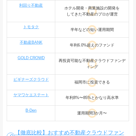
利回り不動産
ホテル開発・商業施設の開発を
してきた不動産のプロが運営
トモタク
半年などの短い運用期間
不動産BANK
年利6.0%超えのファンド
GOLD CROWD
再投資可能な不動産クラウドファンデ
ィング
ビギナーズクラウド
福岡市に投資できる
ヤマワケエステート
年利8%〜85%とかなり高水準
B-Den
運用期間3か月〜
【徹底比較】おすすめ不動産クラウドファン