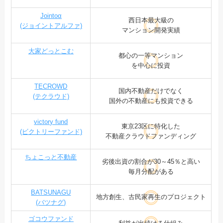
Jointoα
西日本最大級の
(ジョイントアルファ)
マンション開発実績
大家どっとこむ
都心の一等マンション
を中心に投資
TECROWD
国内不動産だけでなく
(テクラウド)
国外の不動産にも投資できる
victory fund
東京23区に特化した
(ビクトリーファンド)
不動産クラウドファンディング
ちょこっと不動産
劣後出資の割合が30～45％と高い
毎月分配がある
BATSUNAGU
地方創生、古民家再生のプロジェクト
(バツナグ)
ゴコウファンド