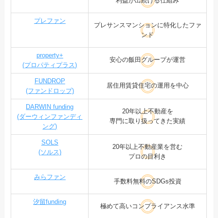
利益が出続ける仕組み
プレファン
プレサンスマンションに特化したファ
ンド
property+
安心の飯田グループが運営
(プロパティプラス)
FUNDROP
居住用賃貸住宅の運用を中心
(ファンドロップ)
DARWIN funding
20年以上不動産を
(ダーウィンファンディ
専門に取り扱ってきた実績
ング)
SOLS
20年以上不動産業を営む
(ソルス)
プロの目利き
みらファン
手数料無料のSDGs投資
汐留funding
極めて高いコンプライアンス水準