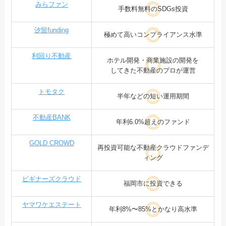
みらファン
手数料無料のSDGs投資
汐留funding
極めて高いコンプライアンス水準
利回り不動産
ホテル開発・商業施設の開発を
してきた不動産のプロが運営
トモタク
半年などの短い運用期間
不動産BANK
年利6.0%超えのファンド
GOLD CROWD
再投資可能な不動産クラウドファンデ
ィング
ビギナーズクラウド
福岡市に投資できる
ヤマワケエステート
年利8%〜85%とかなり高水準