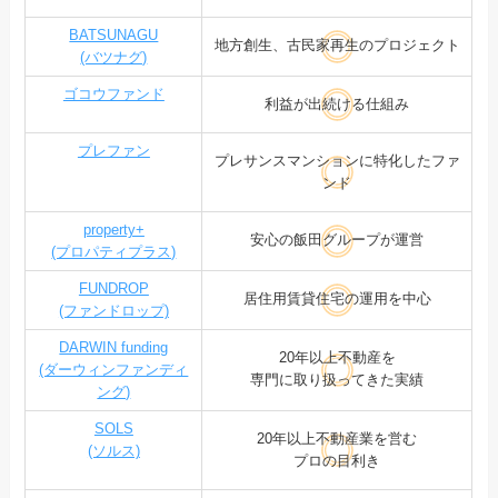
BATSUNAGU
地方創生、古民家再生のプロジェクト
(バツナグ)
ゴコウファンド
利益が出続ける仕組み
プレファン
プレサンスマンションに特化したファ
ンド
property+
安心の飯田グループが運営
(プロパティプラス)
FUNDROP
居住用賃貸住宅の運用を中心
(ファンドロップ)
DARWIN funding
20年以上不動産を
(ダーウィンファンディ
専門に取り扱ってきた実績
ング)
SOLS
20年以上不動産業を営む
(ソルス)
プロの目利き