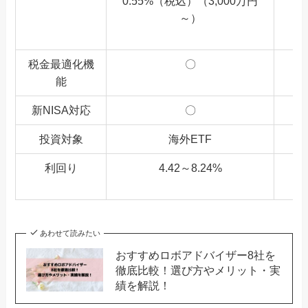
0.55%（税込）（3,000万円
～）
税金最適化機
〇
能
新NISA対応
〇
投資対象
海外ETF
利回り
4.42～8.24%
あわせて読みたい
おすすめロボアドバイザー8社を
徹底比較！選び方やメリット・実
績を解説！