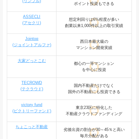
(リンプル)
ポイント投資もできる
ASSECLI
想定利回りは6%程度が多い
(アセクリ)
創業以来1,000件以上の取引実績
Jointoα
西日本最大級の
(ジョイントアルファ)
マンション開発実績
大家どっとこむ
都心の一等マンション
を中心に投資
TECROWD
国内不動産だけでなく
(テクラウド)
国外の不動産にも投資できる
victory fund
東京23区に特化した
(ビクトリーファンド)
不動産クラウドファンディング
ちょこっと不動産
劣後出資の割合が30～45％と高い
毎月分配がある