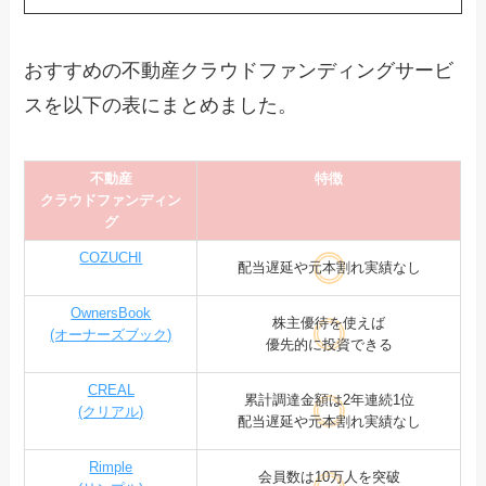
おすすめの不動産クラウドファンディングサービ
スを以下の表にまとめました。
不動産
特徴
クラウドファンディン
グ
COZUCHI
配当遅延や元本割れ実績なし
OwnersBook
株主優待を使えば
(オーナーズブック)
優先的に投資できる
CREAL
累計調達金額は2年連続1位
(クリアル)
配当遅延や元本割れ実績なし
Rimple
会員数は10万人を突破