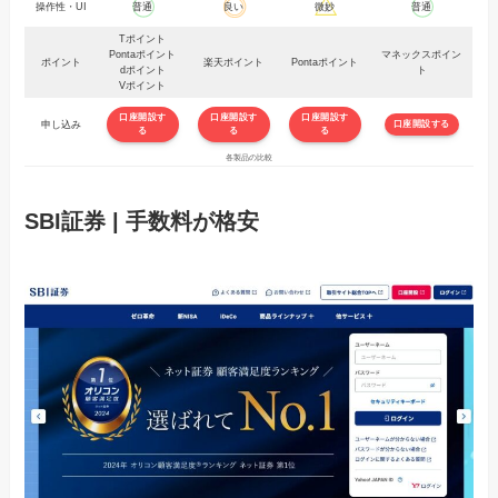
操作性・UI
普通
良い
微妙
普通
Tポイント
Pontaポイント
マネックスポイン
ポイント
楽天ポイント
Pontaポイント
dポイント
ト
Vポイント
口座開設す
口座開設す
口座開設す
申し込み
口座開設する
る
る
る
各製品の比較
SBI証券 | 手数料が格安