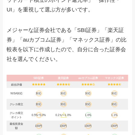
ットカード積立のポイント還元率」「操作性・
UI」を重視して選ぶ方が多いです。
メジャーな証券会社である「SBI証券」「楽天証
券」「auカブコム証券」「マネックス証券」の比
較表を以下に作成したので、自分に合った証券会
社を選んでください。
SBI証券
楽天証券
auカブコム証券
マネックス証券
総合評価
NISA対応
対応
対応
対応
対応
クレカ積立
対応
対応
対応
対応
クレカ積立
0.5%~5.0%
0.2％〜1.0%
1.0%
1.1%
ポイント
最低投資金
100円
100円
100円
100円
額