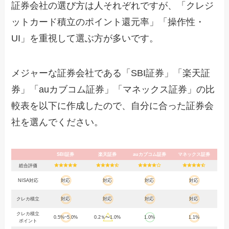
証券会社の選び方は人それぞれですが、「クレジ
ットカード積立のポイント還元率」「操作性・
UI」を重視して選ぶ方が多いです。
メジャーな証券会社である「SBI証券」「楽天証
券」「auカブコム証券」「マネックス証券」の比
較表を以下に作成したので、自分に合った証券会
社を選んでください。
SBI証券
楽天証券
auカブコム証券
マネックス証券
総合評価
NISA対応
対応
対応
対応
対応
クレカ積立
対応
対応
対応
対応
クレカ積立
0.5%~5.0%
0.2％〜1.0%
1.0%
1.1%
ポイント