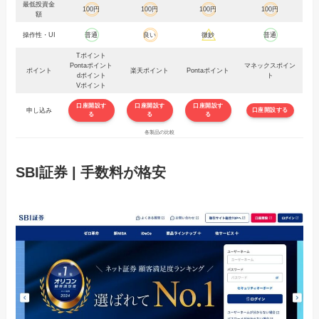
最低投資金
100円
100円
100円
100円
額
操作性・UI
普通
良い
微妙
普通
Tポイント
Pontaポイント
マネックスポイン
ポイント
楽天ポイント
Pontaポイント
dポイント
ト
Vポイント
口座開設す
口座開設す
口座開設す
申し込み
口座開設する
る
る
る
各製品の比較
SBI証券 | 手数料が格安