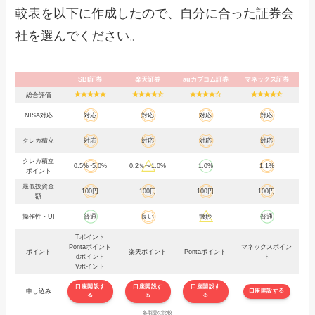
較表を以下に作成したので、自分に合った証券会
社を選んでください。
SBI証券
楽天証券
auカブコム証券
マネックス証券
総合評価
NISA対応
対応
対応
対応
対応
クレカ積立
対応
対応
対応
対応
クレカ積立
0.5%~5.0%
0.2％〜1.0%
1.0%
1.1%
ポイント
最低投資金
100円
100円
100円
100円
額
操作性・UI
普通
良い
微妙
普通
Tポイント
Pontaポイント
マネックスポイン
ポイント
楽天ポイント
Pontaポイント
dポイント
ト
Vポイント
口座開設す
口座開設す
口座開設す
申し込み
口座開設する
る
る
る
各製品の比較