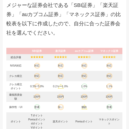
メジャーな証券会社である「SBI証券」「楽天証
券」「auカブコム証券」「マネックス証券」の比
較表を以下に作成したので、自分に合った証券会
社を選んでください。
SBI証券
楽天証券
auカブコム証券
マネックス証券
総合評価
NISA対応
対応
対応
対応
対応
クレカ積立
対応
対応
対応
対応
クレカ積立
0.5%~5.0%
0.2％〜1.0%
1.0%
1.1%
ポイント
最低投資金
100円
100円
100円
100円
額
操作性・UI
普通
良い
微妙
普通
Tポイント
Pontaポイント
マネックスポイン
ポイント
楽天ポイント
Pontaポイント
dポイント
ト
Vポイント