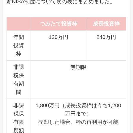
新NISA制度について次の表にまとめました。
つみたて投資枠
成長投資枠
年間
120万円
240万円
投資
枠
非課
無期限
税保
有期
間
非課
1,800万円（成長投資枠はうち1,200
税保
万円まで）
有限
売却した場合、枠の再利用が可能
度額