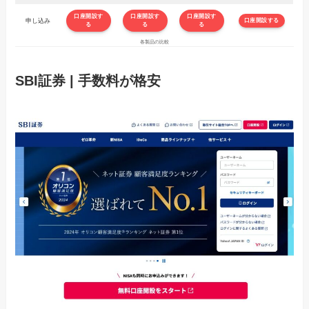
口座開設す
口座開設す
口座開設す
申し込み
口座開設する
る
る
る
各製品の比較
SBI証券 | 手数料が格安