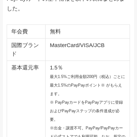
した。
年会費
無料
国際ブラン
MasterCard/VISA/JCB
ド
基本還元率
1.5％
最大1.5%ご利用金額200円（税込）ごとに
最大1.5%のPayPayポ
イント※ がもらえ
ます。
※ PayPayカードをPayPayアプリに登録
およびPayPa
yステップの条件達成が必
要。
※出金・譲渡不可。PayPay/PayPayカー
ド公式ストア
でも利用可能。なお、所定の