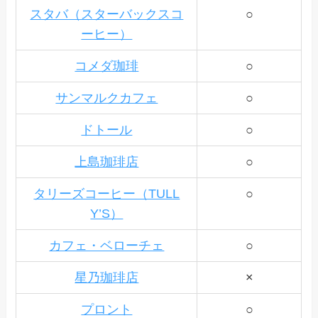
スタバ（スターバックスコ
○
ーヒー）
コメダ珈琲
○
サンマルクカフェ
○
ドトール
○
上島珈琲店
○
タリーズコーヒー（TULL
○
Y’S）
カフェ・ベローチェ
○
星乃珈琲店
×
プロント
○