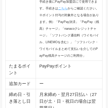
手続き後にPayPay加盟店にて使
用できま
す。手続きは
こちら
からご確認ください。
※ポイント付与の対象外となる場合があり
ます。例）「PayPay決済」「PayPay（残
高）チャージ」「n
anacoクレジットチャ
ージ」「ソフトバンク通信料（ワイモバ
イ
ル、LINEMOを含む）」「ソフトバンク・
ワイモバイルまとめて支払いを介してのP
ayP
ay残高チャージのご利用分」
たまるポイ
PayPayポイント
ント
追加カード
ー
締め日・引
月末締め・翌月27日払い（27
き落とし日
日が土・日・祝日の場合は翌
営業日）