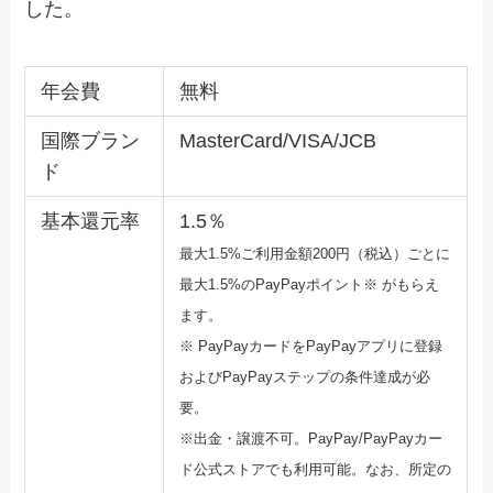
した。
年会費
無料
国際ブラン
MasterCard/VISA/JCB
ド
基本還元率
1.5％
最大1.5%ご利用金額200円（税込）ごとに
最大1.5%のPayPayポ
イント※ がもらえ
ます。
※ PayPayカードをPayPayアプリに登録
およびPayPa
yステップの条件達成が必
要。
※出金・譲渡不可。PayPay/PayPayカー
ド公式ストア
でも利用可能。なお、所定の