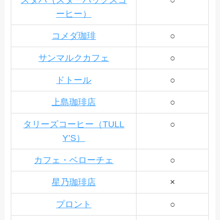
ーヒー）
コメダ珈琲
○
サンマルクカフェ
○
ドトール
○
上島珈琲店
○
タリーズコーヒー（TULL
○
Y’S）
カフェ・ベローチェ
○
星乃珈琲店
×
プロント
○