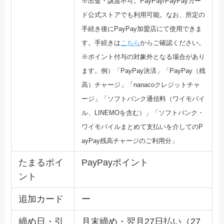
※出金・譲渡不可。PayPay/PayPayカー
ド公式ストア
でも利用可能。なお、所定の
手続き後にPayPay加盟店にて使
用できま
す。手続きは
こちら
からご確認ください。
※ポイント付与の対象外となる場合があり
ます。例）「PayPay決済」「PayPay（残
高）チャージ」「n
anacoクレジットチャ
ージ」「ソフトバンク通信料（ワイモバ
イ
ル、LINEMOを含む）」「ソフトバンク・
ワイモバイルまとめて支払いを介してのP
ayP
ay残高チャージのご利用分」
たまるポイ
PayPayポイント
ント
追加カード
ー
締め日・引
月末締め・翌月27日払い（27