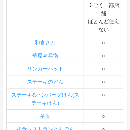
※ごく一部店
舗
ほとんど使え
ない
和食さと
○
華屋与兵衛
○
リンガーハット
○
ステーキのどん
○
ステーキ&ハンバーグけん(ス
○
テーキけん)
夢庵
○
和食レストランとんでん
○