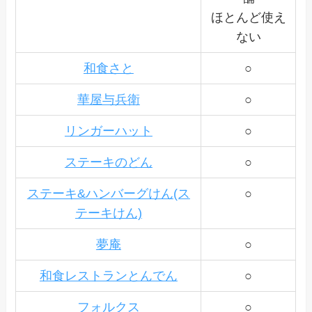
ほとんど使え
ない
和食さと
○
華屋与兵衛
○
リンガーハット
○
ステーキのどん
○
ステーキ&ハンバーグけん(ス
○
テーキけん)
夢庵
○
和食レストランとんでん
○
フォルクス
○