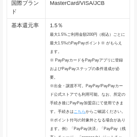
国際ブラン
MasterCard/VISA/JCB
ド
基本還元率
1.5％
最大1.5%ご利用金額200円（税込）ごとに
最大1.5%のPayPayポ
イント※ がもらえ
ます。
※ PayPayカードをPayPayアプリに登録
およびPayPa
yステップの条件達成が必
要。
※出金・譲渡不可。PayPay/PayPayカー
ド公式ストア
でも利用可能。なお、所定の
手続き後にPayPay加盟店にて使
用できま
す。手続きは
こちら
からご確認ください。
※ポイント付与の対象外となる場合があり
ます。例）「PayPay決済」「PayPay（残