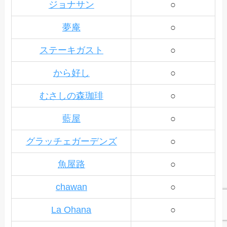
ジョナサン
○
夢庵
○
ステーキガスト
○
から好し
○
むさしの森珈琲
○
藍屋
○
グラッチェガーデンズ
○
魚屋路
○
chawan
○
La Ohana
○