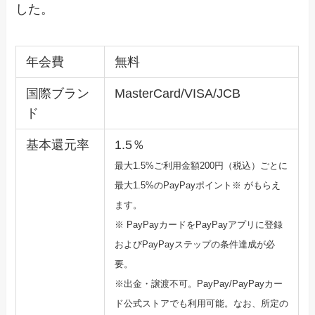
した。
年会費
無料
国際ブラン
MasterCard/VISA/JCB
ド
基本還元率
1.5％
最大1.5%ご利用金額200円（税込）ごとに
最大1.5%のPayPayポ
イント※ がもらえ
ます。
※ PayPayカードをPayPayアプリに登録
およびPayPa
yステップの条件達成が必
要。
※出金・譲渡不可。PayPay/PayPayカー
ド公式ストア
でも利用可能。なお、所定の