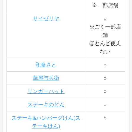
※一部店舗
サイゼリヤ
○
※ごく一部店
舗
ほとんど使え
ない
和食さと
○
華屋与兵衛
○
リンガーハット
○
ステーキのどん
○
ステーキ&ハンバーグけん(ス
○
テーキけん)