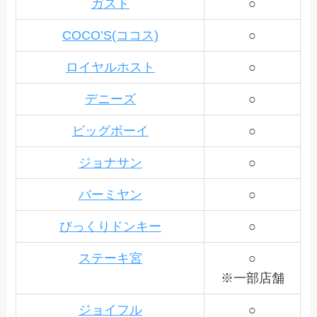
ガスト
○
COCO’S(ココス)
○
ロイヤルホスト
○
デニーズ
○
ビッグボーイ
○
ジョナサン
○
バーミヤン
○
びっくりドンキー
○
ステーキ宮
○
※一部店舗
ジョイフル
○