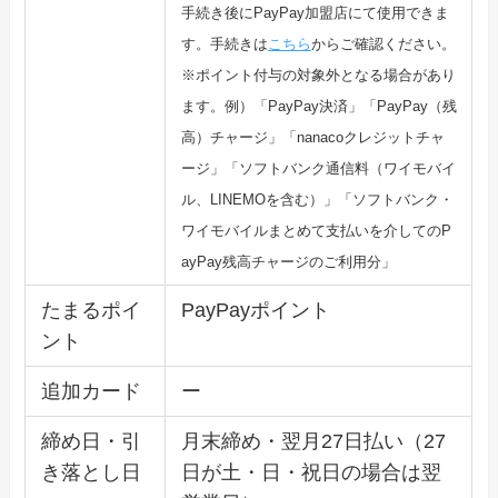
手続き後にPayPay加盟店にて使
用できま
す。手続きは
こちら
からご確認ください。
※ポイント付与の対象外となる場合があり
ます。例）「PayPay決済」「PayPay（残
高）チャージ」「n
anacoクレジットチャ
ージ」「ソフトバンク通信料（ワイモバ
イ
ル、LINEMOを含む）」「ソフトバンク・
ワイモバイルまとめて支払いを介してのP
ayP
ay残高チャージのご利用分」
たまるポイ
PayPayポイント
ント
追加カード
ー
締め日・引
月末締め・翌月27日払い（27
き落とし日
日が土・日・祝日の場合は翌