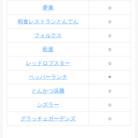
夢庵
○
和食レストランとんでん
○
フォルクス
○
藍屋
○
レッドロブスター
○
ペッパーランチ
×
とんかつ浜勝
○
シズラー
○
グラッチェガーデンズ
○