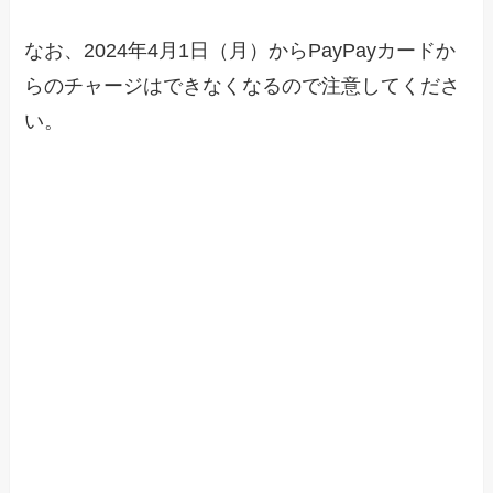
なお、2024年4月1日（月）からPayPayカードか
らのチャージはできなくなるので注意してくださ
い。