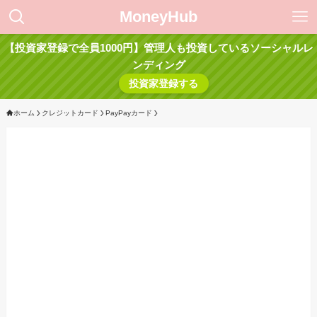
MoneyHub
【投資家登録で全員1000円】管理人も投資しているソーシャルレ
ンディング
投資家登録する
ホーム
クレジットカード
PayPayカード