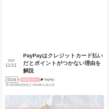
PayPayはクレジットカード払い
2024
だとポイントがつかない理由を
11/11
解説
広告
PayPayカード
PayPay
2023年5月9日
2024年11月11日