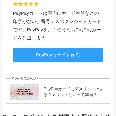
PayPayカードは表面にカード番号などの
印字がない、番号レスのクレジットカード
です。PayPayをよく使うならPayPayカー
ドを作成しよう。
PayPayカードを作る
あわせて読みたい
PayPayカードにデメリットはあ
る？メリットないって本当？