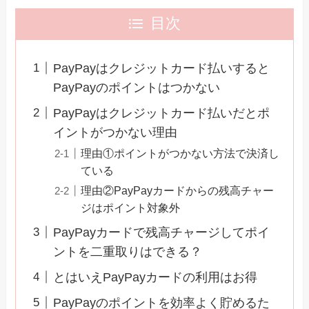
目次
PayPayはクレジットカード払いすると
PayPayのポイントはつかない
PayPayはクレジットカード払いだとポ
イントがつかない理由
理由①ポイントがつかない方法で決済し
ている
理由②PayPayカードからの残高チャー
ジはポイント対象外
PayPayカードで残高チャージしてポイ
ントを二重取りはできる？
とはいえPayPayカードの利用はお得
PayPayのポイントを効率よく貯めるた