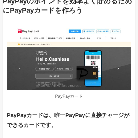
PayPayのポイントを効率よく貯めるため
にPayPayカードを作ろう
PayPayカード
PayPayカードは、唯一PayPayに直接チャージが
できるカードです
。