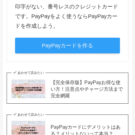
印字がない、番号レスのクレジットカード
です。PayPayをよく使うならPayPayカー
ドを作成しよう。
PayPayカードを作る
あわせて読みたい
【完全保存版】PayPayお得な使
い方！注意点やチャージ方法まで
完全網羅
あわせて読みたい
PayPayカードにデメリットはあ
る？メリットないって本当？