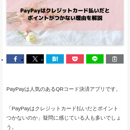
PayPayは人気のあるQRコード決済アプリです。
「PayPayはクレジットカード払いだとポイント
つかないのか」疑問に感じている人も多いでしょ
う。