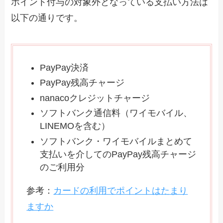
ポイント付与の対象外となっている支払い方法は
以下の通りです。
PayPay決済
PayPay残高チャージ
nanacoクレジットチャージ
ソフトバンク通信料（ワイモバイル、
LINEMOを含む）
ソフトバンク・ワイモバイルまとめて
支払いを介してのPayPay残高チャージ
のご利用分
参考：
カードの利用でポイントはたまり
ますか