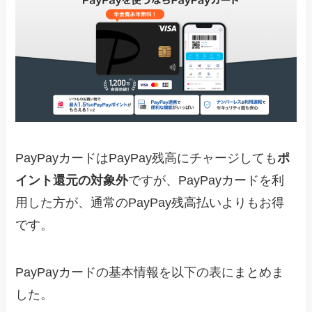
PayPayカードはPayPay残高にチャージしても
ポ
イント還元の対象外
ですが、PayPayカードを利
用した方が、通常のPayPay残高払いよりもお得
です。
PayPayカードの基本情報を以下の表にまとめま
した。