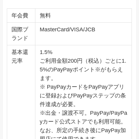
年会費
無料
国際ブ
MasterCard/VISA/JCB
ランド
基本還
1.5%
元率
ご利用金額200円（税込）ごとに1.
5%のPayPayポイント※がもらえ
ます。
※ PayPayカードをPayPayアプリ
に登録およびPayPayステップの条
件達成が必要。
※出金・譲渡不可。PayPay/PayPa
yカード公式ストアでも利用可能。
なお、所定の手続き後にPayPay加
盟店にて使用できます。