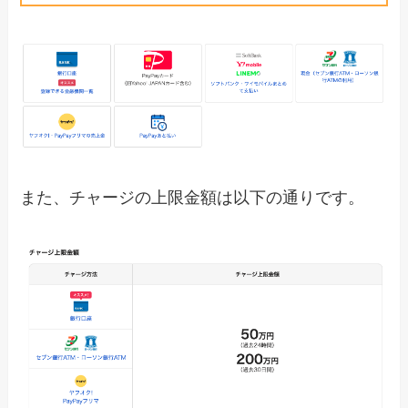
また、チャージの上限金額は以下の通りです。