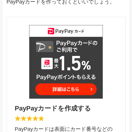
PayPayカードを作っておくといいでしょう。
PayPayカードを作成する
PayPayカードは表面にカード番号などの