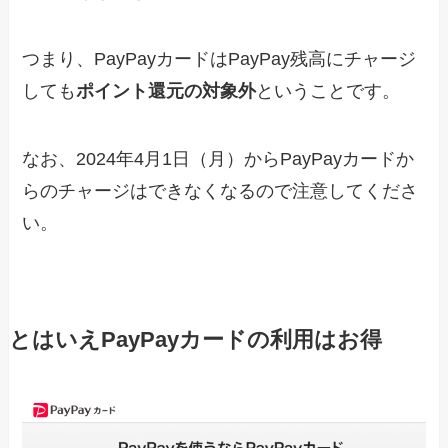
つまり、PayPayカードはPayPay残高にチャージ
しても
ポイント還元の対象外
ということです。
なお、2024年4月1日（月）からPayPayカードか
らのチャージはできなくなるので注意してくださ
い。
とはいえPayPayカードの利用はお得