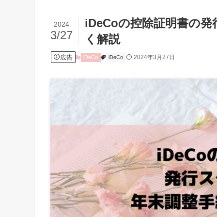
iDeCoの控除証明書の
2024
3/27
く解説
広告
2024年3月27日
iDeCo
iDeCo