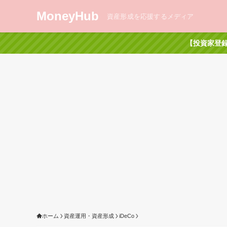
MoneyHub
資産形成を応援するメディア
【投資家登録
ホーム
資産運用・資産形成
iDeCo