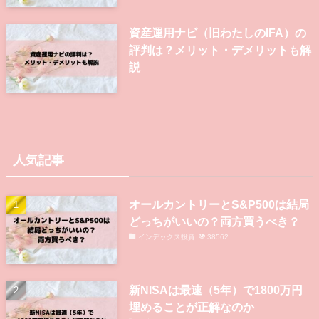
資産運用ナビ（旧わたしのIFA）の
評判は？メリット・デメリットも解
説
人気記事
オールカントリーとS&P500は結局
どっちがいいの？両方買うべき？
インデックス投資
38562
新NISAは最速（5年）で1800万円
埋めることが正解なのか