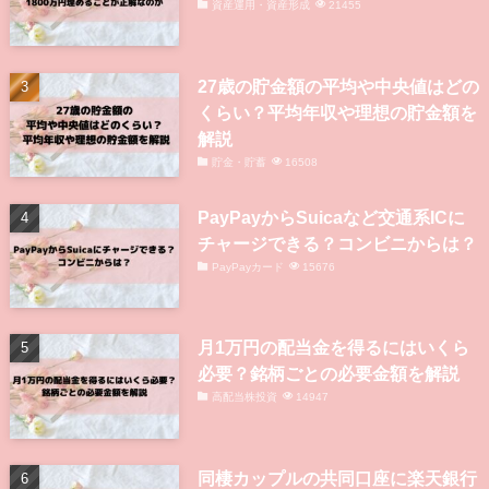
資産運用・資産形成
21455
27歳の貯金額の平均や中央値はどの
くらい？平均年収や理想の貯金額を
解説
貯金・貯蓄
16508
PayPayからSuicaなど交通系ICに
チャージできる？コンビニからは？
PayPayカード
15676
月1万円の配当金を得るにはいくら
必要？銘柄ごとの必要金額を解説
高配当株投資
14947
同棲カップルの共同口座に楽天銀行