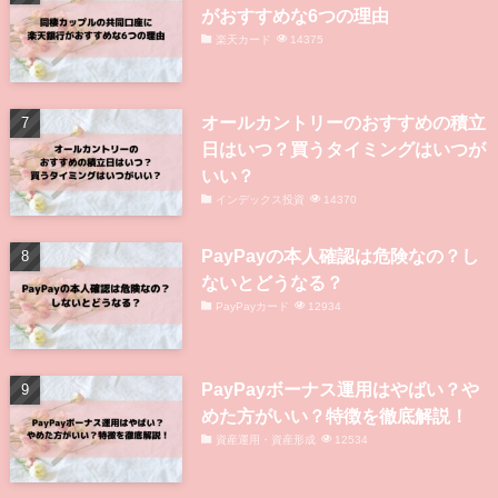
がおすすめな6つの理由
楽天カード
14375
オールカントリーのおすすめの積立
日はいつ？買うタイミングはいつが
いい？
インデックス投資
14370
PayPayの本人確認は危険なの？し
ないとどうなる？
PayPayカード
12934
PayPayボーナス運用はやばい？や
めた方がいい？特徴を徹底解説！
資産運用・資産形成
12534