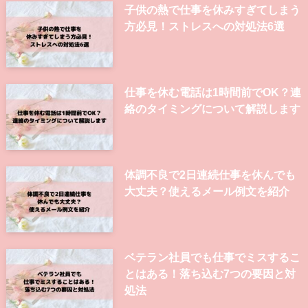
子供の熱で仕事を休みすぎてしまう
方必見！ストレスへの対処法6選
仕事を休む電話は1時間前でOK？連
絡のタイミングについて解説します
体調不良で2日連続仕事を休んでも
大丈夫？使えるメール例文を紹介
ベテラン社員でも仕事でミスするこ
とはある！落ち込む7つの要因と対
処法