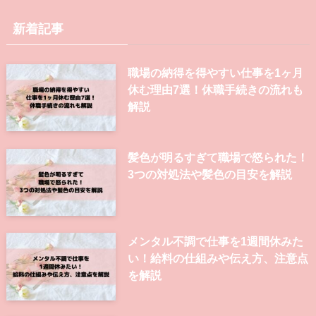
新着記事
職場の納得を得やすい仕事を1ヶ月
休む理由7選！休職手続きの流れも
解説
髪色が明るすぎて職場で怒られた！
3つの対処法や髪色の目安を解説
メンタル不調で仕事を1週間休みた
い！給料の仕組みや伝え方、注意点
を解説