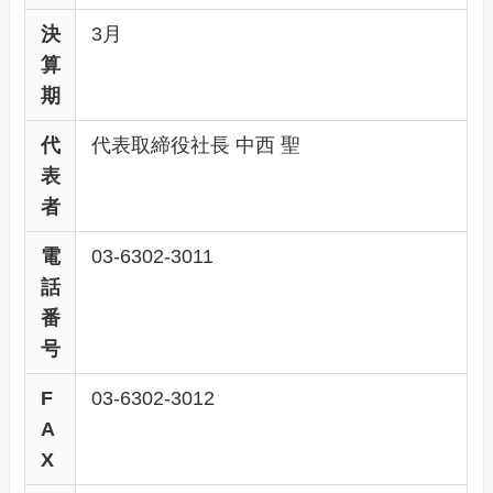
決
3月
算
期
代
代表取締役社長 中西 聖
表
者
電
03-6302-3011
話
番
号
F
03-6302-3012
A
X