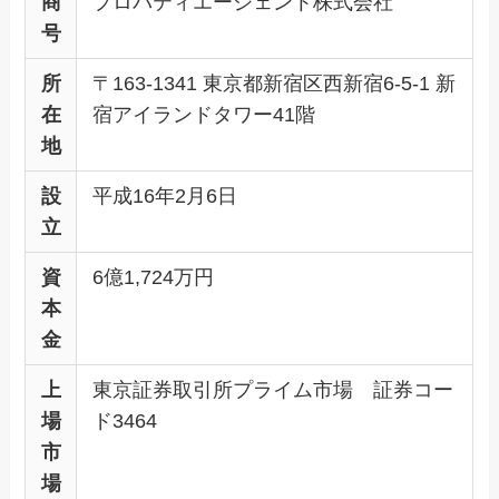
商
プロパティエージェント株式会社
号
所
〒163-1341 東京都新宿区西新宿6-5-1 新
在
宿アイランドタワー41階
地
設
平成16年2月6日
立
資
6億1,724万円
本
金
上
東京証券取引所プライム市場 証券コー
場
ド3464
市
場