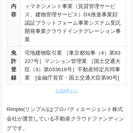
内
ィマネジメント事業（賃貸管理サービ
容
ス、建物管理サービス）DX推進事業顔
認証プラットフォーム事業システム受託
開発事業クラウドインテグレーション事
業
免
宅地建物取引業 ［東京都知事（4）第83
許
227号］マンション管理業 ［国土交通大
登
臣（3）第033619号］不動産特定共同事
録
業 [金融庁長官・国土交通大臣第90号]
公式HPより
Rimple(リンプル)はプロパティエージェント株式
会社が運営している不動産クラウドファンディン
グです。