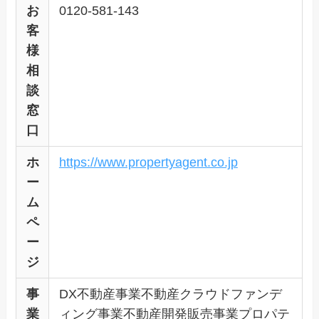
お
0120-581-143
客
様
相
談
窓
口
ホ
https://www.propertyagent.co.jp
ー
ム
ペ
ー
ジ
事
DX不動産事業不動産クラウドファンデ
業
ィング事業不動産開発販売事業プロパテ