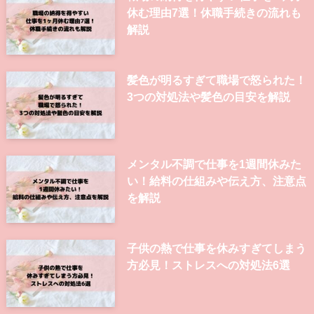
休む理由7選！休職手続きの流れも
解説
髪色が明るすぎて職場で怒られた！
3つの対処法や髪色の目安を解説
メンタル不調で仕事を1週間休みた
い！給料の仕組みや伝え方、注意点
を解説
子供の熱で仕事を休みすぎてしまう
方必見！ストレスへの対処法6選