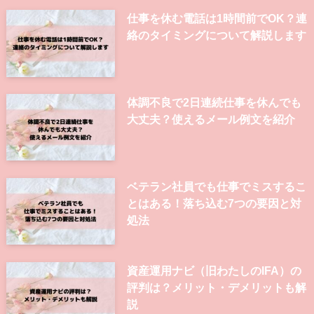
仕事を休む電話は1時間前でOK？連
絡のタイミングについて解説します
体調不良で2日連続仕事を休んでも
大丈夫？使えるメール例文を紹介
ベテラン社員でも仕事でミスするこ
とはある！落ち込む7つの要因と対
処法
資産運用ナビ（旧わたしのIFA）の
評判は？メリット・デメリットも解
説