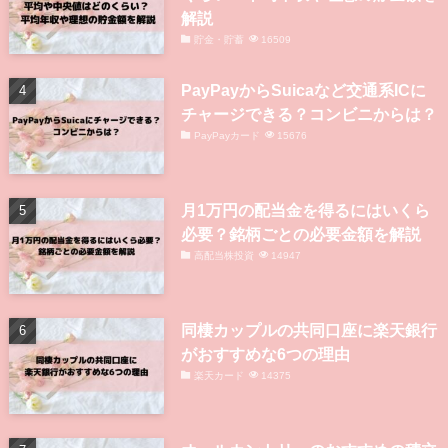
解説
貯金・貯蓄
16509
PayPayからSuicaなど交通系ICに
チャージできる？コンビニからは？
PayPayカード
15676
月1万円の配当金を得るにはいくら
必要？銘柄ごとの必要金額を解説
高配当株投資
14947
同棲カップルの共同口座に楽天銀行
がおすすめな6つの理由
楽天カード
14375