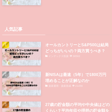
人気記事
オールカントリーとS&P500は結局
どっちがいいの？両方買うべき？
インデックス投資
38562
新NISAは最速（5年）で1800万円
埋めることが正解なのか
資産運用・資産形成
21456
27歳の貯金額の平均や中央値はどの
くらい？平均年収や理想の貯金額を