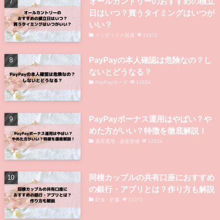
オールカントリーのおすすめの積立
日はいつ？買うタイミングはいつが
いい？
インデックス投資
14371
PayPayの本人確認は危険なの？し
ないとどうなる？
PayPayカード
12934
PayPayボーナス運用はやばい？や
めた方がいい？特徴を徹底解説！
資産運用・資産形成
12534
同棲カップルの共有口座におすすめ
の銀行・アプリとは？作り方も解説
貯金・貯蓄
12273