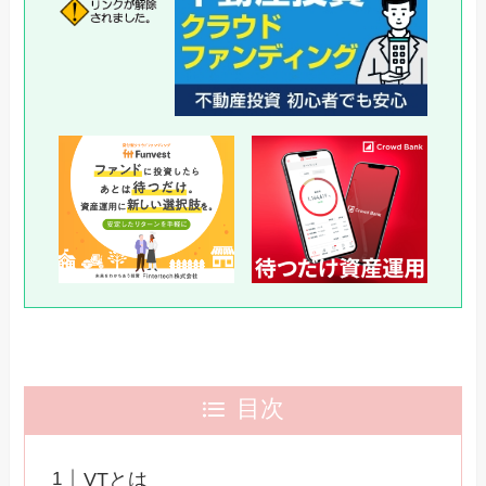
目次
VTとは