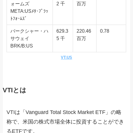
ォームズ
2 千
百万
META:USﾒﾀ･ﾌﾟﾗｯ
ﾄﾌｫｰﾑｽﾞ
バークシャー・ハ
629.3
220.46
0.78
サウェイ
5 千
百万
BRK/B:US
VT:US
VTIとは
VTIは「Vanguard Total Stock Market ETF」の略
称で、米国の株式市場全体に投資することができ
るETFです。