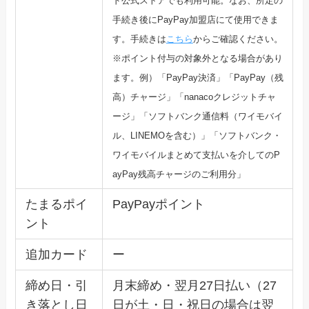
ド公式ストア
でも利用可能。なお、所定の
手続き後にPayPay加盟店にて使
用できま
す。手続きは
こちら
からご確認ください。
※ポイント付与の対象外となる場合があり
ます。例）「PayPay決済」「PayPay（残
高）チャージ」「n
anacoクレジットチャ
ージ」「ソフトバンク通信料（ワイモバ
イ
ル、LINEMOを含む）」「ソフトバンク・
ワイモバイルまとめて支払いを介してのP
ayP
ay残高チャージのご利用分」
たまるポイ
PayPayポイント
ント
追加カード
ー
締め日・引
月末締め・翌月27日払い（27
き落とし日
日が土・日・祝日の場合は翌