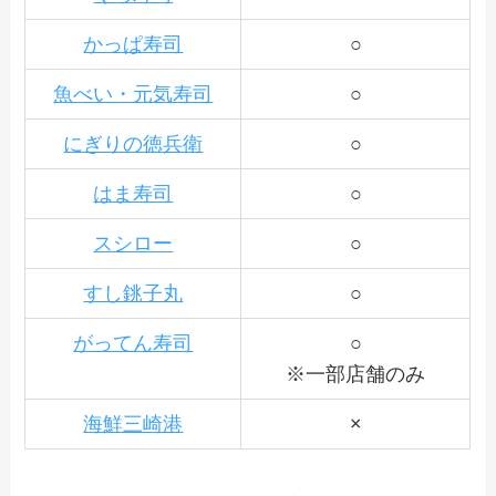
かっぱ寿司
○
魚べい・元気寿司
○
にぎりの徳兵衛
○
はま寿司
○
スシロー
○
すし銚子丸
○
がってん寿司
○
※一部店舗のみ
海鮮三崎港
×