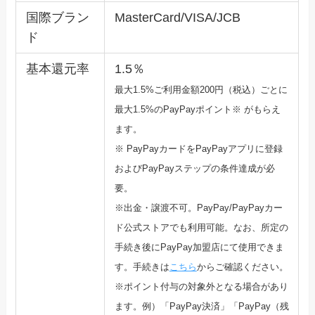
国際ブラン
MasterCard/VISA/JCB
ド
基本還元率
1.5％
最大1.5%ご利用金額200円（税込）ごとに
最大1.5%のPayPayポ
イント※ がもらえ
ます。
※ PayPayカードをPayPayアプリに登録
およびPayPa
yステップの条件達成が必
要。
※出金・譲渡不可。PayPay/PayPayカー
ド公式ストア
でも利用可能。なお、所定の
手続き後にPayPay加盟店にて使
用できま
す。手続きは
こちら
からご確認ください。
※ポイント付与の対象外となる場合があり
ます。例）「PayPay決済」「PayPay（残