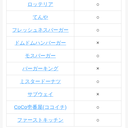
ロッテリア
○
てんや
○
フレッシュネスバーガー
○
ドムドムハンバーガー
×
モスバーガー
○
バーガーキング
×
ミスタードーナツ
○
サブウェイ
×
CoCo壱番屋(ココイチ)
○
ファーストキッチン
○