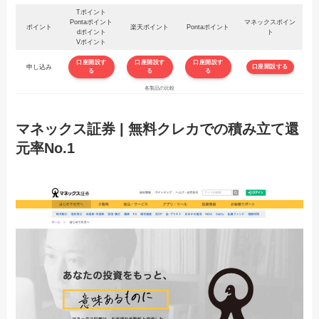
Tポイント
Pontaポイント
マネックスポイン
ポイント
楽天ポイント
Pontaポイント
dポイント
ト
Vポイント
口座開設す
口座開設す
口座開設す
申し込み
口座開設する
る
る
る
各製品の比較
マネックス証券 | 無料クレカでの積み立て還
元率No.1