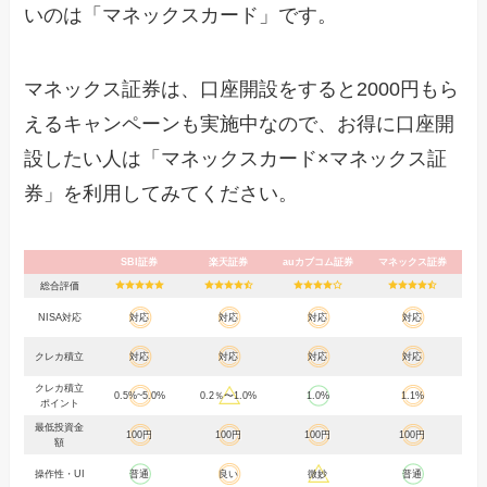
いのは「マネックスカード」です。
マネックス証券は、口座開設をすると2000円もら
えるキャンペーンも実施中なので、お得に口座開
設したい人は「マネックスカード×マネックス証
券」を利用してみてください。
SBI証券
楽天証券
auカブコム証券
マネックス証券
総合評価
NISA対応
対応
対応
対応
対応
クレカ積立
対応
対応
対応
対応
クレカ積立
0.5%~5.0%
0.2％〜1.0%
1.0%
1.1%
ポイント
最低投資金
100円
100円
100円
100円
額
操作性・UI
普通
良い
微妙
普通