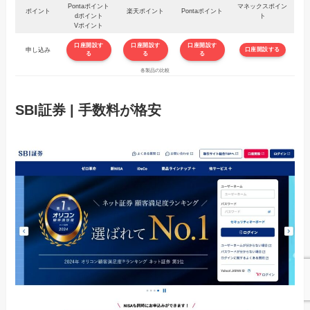
Pontaポイント
マネックスポイン
ポイント
楽天ポイント
Pontaポイント
dポイント
ト
Vポイント
口座開設す
口座開設す
口座開設す
申し込み
口座開設する
る
る
る
各製品の比較
SBI証券 | 手数料が格安