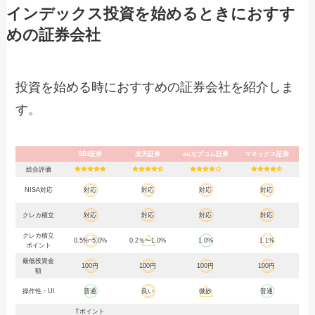
インデックス投資を始めるときにおすす
めの証券会社
投資を始める時におすすめの証券会社を紹介しま
す。
SBI証券
楽天証券
auカブコム証券
マネックス証券
総合評価
NISA対応
対応
対応
対応
対応
クレカ積立
対応
対応
対応
対応
クレカ積立
0.5%~5.0%
0.2％〜1.0%
1.0%
1.1%
ポイント
最低投資金
100円
100円
100円
100円
額
操作性・UI
普通
良い
微妙
普通
Tポイント