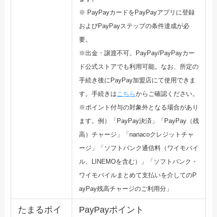
※ PayPayカードをPayPayアプリに登録
およびPayPa
yステップの条件達成が必
要。
※出金・譲渡不可。PayPay/PayPayカー
ド公式ストア
でも利用可能。なお、所定の
手続き後にPayPay加盟店にて使
用できま
す。手続きは
こちら
からご確認ください。
※ポイント付与の対象外となる場合があり
ます。例）「PayPay決済」「PayPay（残
高）チャージ」「n
anacoクレジットチャ
ージ」「ソフトバンク通信料（ワイモバ
イ
ル、LINEMOを含む）」「ソフトバンク・
ワイモバイルまとめて支払いを介してのP
ayP
ay残高チャージのご利用分」
たまるポイ
PayPayポイント