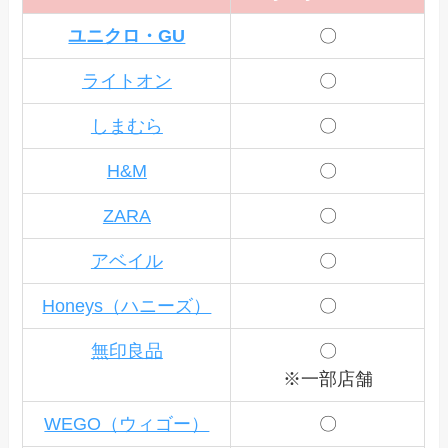
ユニクロ・GU
〇
ライトオン
〇
しまむら
〇
H&M
〇
ZARA
〇
アベイル
〇
Honeys（ハニーズ）
〇
無印良品
〇
※一部店舗
WEGO（ウィゴー）
〇