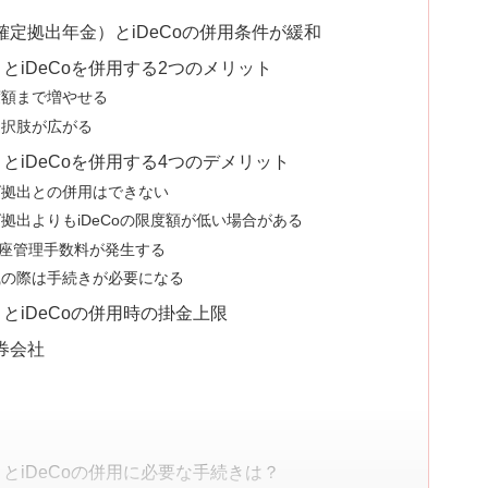
型確定拠出年金）とiDeCoの併用条件が緩和
とiDeCoを併用する2つのメリット
度額まで増やせる
選択肢が広がる
とiDeCoを併用する4つのデメリット
グ拠出との併用はできない
拠出よりもiDeCoの限度額が低い場合がある
口座管理手数料が発生する
職の際は手続きが必要になる
とiDeCoの併用時の掛金上限
券会社
とiDeCoの併用に必要な手続きは？