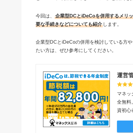
今回は、
企業型DCとiDeCoを併用するメ
要な手続きなどについても紹介
します。
企業型DCとiDeCoの併用を検討している
たい方は、ぜひ参考にしてください。
運営
マネッ
全無料
資初心