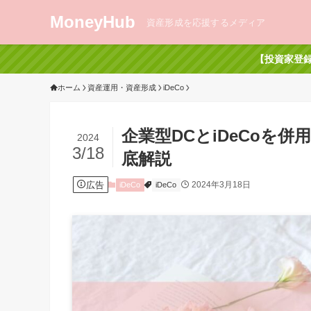
MoneyHub
資産形成を応援するメディア
【投資家登録
ホーム
資産運用・資産形成
iDeCo
企業型DCとiDeCoを
2024
3/18
底解説
広告
2024年3月18日
iDeCo
iDeCo