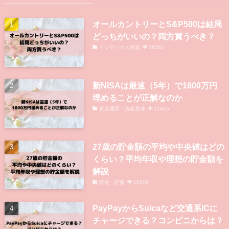
オールカントリーとS&P500は結局
どっちがいいの？両方買うべき？
インデックス投資
38562
新NISAは最速（5年）で1800万円
埋めることが正解なのか
資産運用・資産形成
21455
27歳の貯金額の平均や中央値はどの
くらい？平均年収や理想の貯金額を
解説
貯金・貯蓄
16508
PayPayからSuicaなど交通系ICに
チャージできる？コンビニからは？