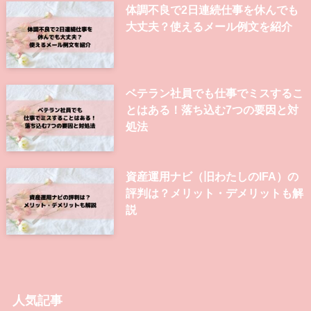
体調不良で2日連続仕事を休んでも
大丈夫？使えるメール例文を紹介
ベテラン社員でも仕事でミスするこ
とはある！落ち込む7つの要因と対
処法
資産運用ナビ（旧わたしのIFA）の
評判は？メリット・デメリットも解
説
人気記事