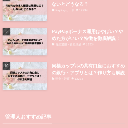
ないとどうなる？
PayPayカード
12934
PayPayボーナス運用はやばい？や
めた方がいい？特徴を徹底解説！
資産運用・資産形成
12534
同棲カップルの共有口座におすすめ
の銀行・アプリとは？作り方も解説
貯金・貯蓄
12273
管理人おすすめ記事