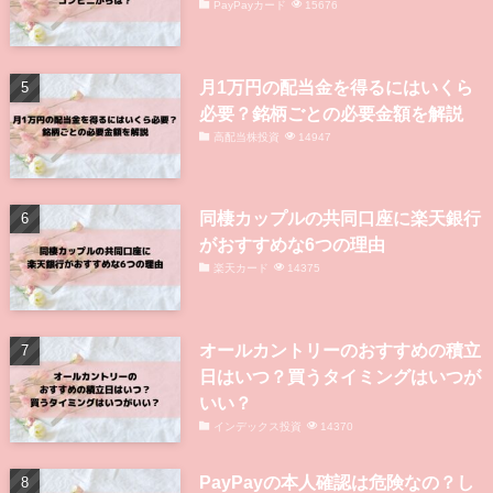
PayPayカード
15676
月1万円の配当金を得るにはいくら
必要？銘柄ごとの必要金額を解説
高配当株投資
14947
同棲カップルの共同口座に楽天銀行
がおすすめな6つの理由
楽天カード
14375
オールカントリーのおすすめの積立
日はいつ？買うタイミングはいつが
いい？
インデックス投資
14370
PayPayの本人確認は危険なの？し