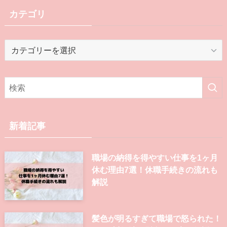
カテゴリ
カ
テ
ゴ
リ
新着記事
職場の納得を得やすい仕事を1ヶ月
休む理由7選！休職手続きの流れも
解説
髪色が明るすぎて職場で怒られた！