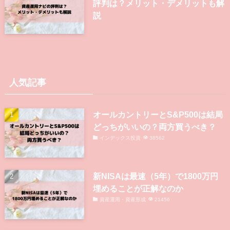
大丈夫？使えるメール例文を紹介
ベテラン社員でも仕事でミスするこ
とはある！落ち込む7つの要因と対
処法
資産運用ナビ（旧わたしのIFA）の
評判は？メリット・デメリットも解
説
人気記事