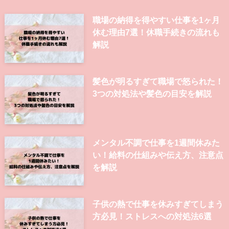
カテゴリ
カ
テ
ゴ
リ
新着記事
職場の納得を得やすい仕事を1ヶ月
休む理由7選！休職手続きの流れも
解説
髪色が明るすぎて職場で怒られた！
3つの対処法や髪色の目安を解説