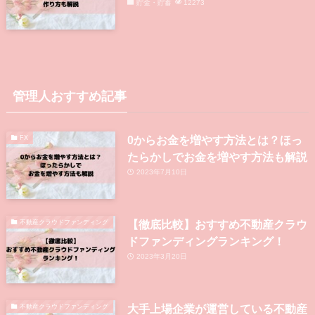
PayPayカード
12934
PayPayボーナス運用はやばい？や
めた方がいい？特徴を徹底解説！
資産運用・資産形成
12534
同棲カップルの共有口座におすすめ
の銀行・アプリとは？作り方も解説
貯金・貯蓄
12273
管理人おすすめ記事
FX