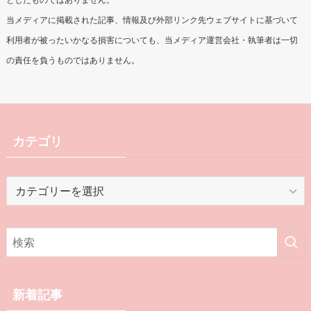
当メディアにおける記事及び情報の掲載は、投資に関連する一般的な情報提供
のみを目的としたものであり、有価証券その他の金融商品の取引の勧誘を目的
としたものではありません。
当メディアに掲載された記事、情報及び外部リンク先ウェブサイトに基づいて
利用者が被ったいかなる損害についても、当メディア運営会社・執筆者は一切
の責任を負うものではありません。