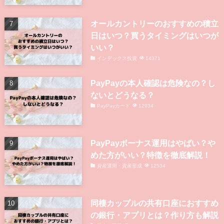
月1万円の配当金を得るにはいくら
必要？銘柄ごとの必要金額を解説
高配当株投資
14947
同棲カップルの共同口座に楽天銀行
がおすすめな6つの理由
楽天カード
14377
オールカントリーのおすすめの積立
日はいつ？買うタイミングはいつが
いい？
インデックス投資
14371
PayPayの本人確認は危険なの？し
ないとどうなる？