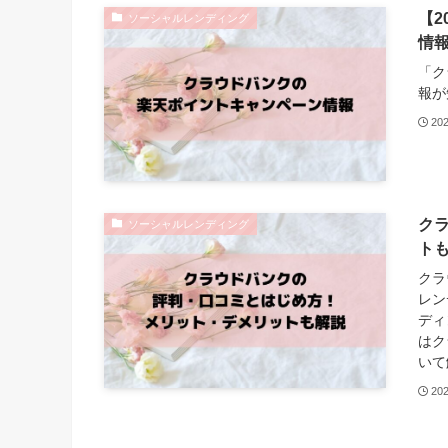
【2
ソーシャルレンディング
情
「ク
報が
20
ク
ソーシャルレンディング
ト
クラ
レン
ディ
はク
いて
20