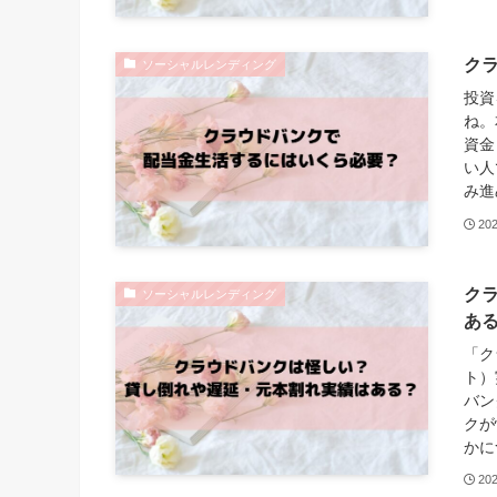
ク
ソーシャルレンディング
投資
ね。
資金
い人
み進
20
ク
ソーシャルレンディング
あ
「ク
ト）
バン
クが
かに
20