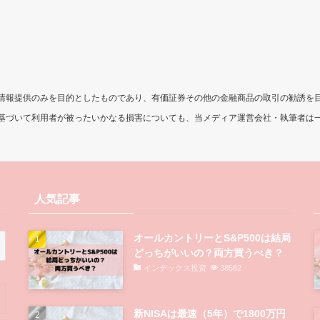
情報提供のみを目的としたものであり、有価証券その他の金融商品の取引の勧誘を
基づいて利用者が被ったいかなる損害についても、当メディア運営会社・執筆者は
人気記事
オールカントリーとS&P500は結局
どっちがいいの？両方買うべき？
インデックス投資
38562
新NISAは最速（5年）で1800万円