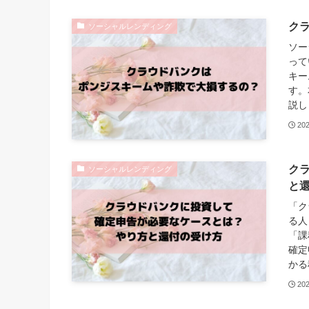
ク
ソーシャルレンディング
ソー
って
キー
す。
説し
20
ク
ソーシャルレンディング
と
「ク
る人
「課
確定
かる
20