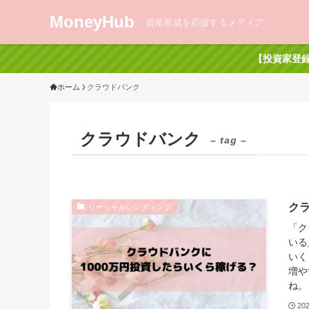
MoneyHub
資産形成を応援するメディア
【投資家登録
ホーム
クラウドバンク
クラウドバンク
– tag –
クラ
ソーシャルレンディング
「ク
いる
いく
増や
ね。
20