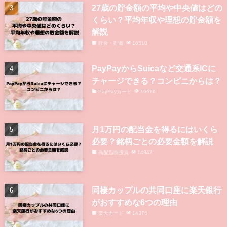
27歳の貯金額の平均や中央値はどの
くらい？平均年収や理想の貯金額を
解説
貯金・貯蓄
16510
PayPayからSuicaなど交通系ICに
チャージできる？コンビニからは？
PayPayカード
15676
月1万円の配当金を得るにはいくら
必要？銘柄ごとの必要金額を解説
高配当株投資
14947
同棲カップルの共同口座に楽天銀行
がおすすめな6つの理由
楽天カード
14376