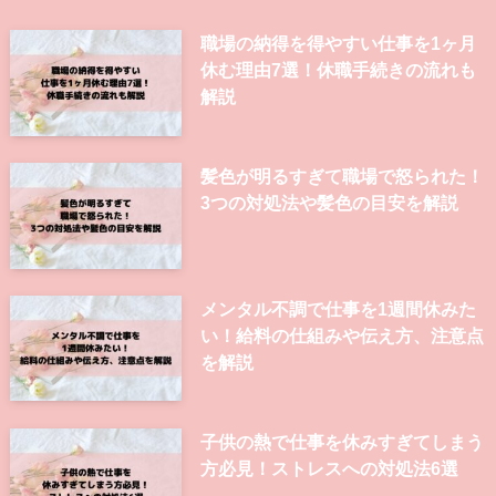
職場の納得を得やすい仕事を1ヶ月
休む理由7選！休職手続きの流れも
解説
髪色が明るすぎて職場で怒られた！
3つの対処法や髪色の目安を解説
メンタル不調で仕事を1週間休みた
い！給料の仕組みや伝え方、注意点
を解説
子供の熱で仕事を休みすぎてしまう
方必見！ストレスへの対処法6選