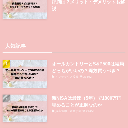
評判は？メリット・デメリットも解
説
人気記事
オールカントリーとS&P500は結局
どっちがいいの？両方買うべき？
インデックス投資
38562
新NISAは最速（5年）で1800万円
埋めることが正解なのか
資産運用・資産形成
21456