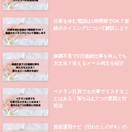
仕事を休む電話は1時間前でOK？連
絡のタイミングについて解説します
体調不良で2日連続仕事を休んでも
大丈夫？使えるメール例文を紹介
ベテラン社員でも仕事でミスするこ
とはある！落ち込む7つの要因と対
処法
資産運用ナビ（旧わたしのIFA）の