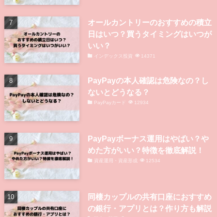
オールカントリーのおすすめの積立
日はいつ？買うタイミングはいつが
いい？
インデックス投資
14371
PayPayの本人確認は危険なの？し
ないとどうなる？
PayPayカード
12934
PayPayボーナス運用はやばい？や
めた方がいい？特徴を徹底解説！
資産運用・資産形成
12534
同棲カップルの共有口座におすすめ
の銀行・アプリとは？作り方も解説