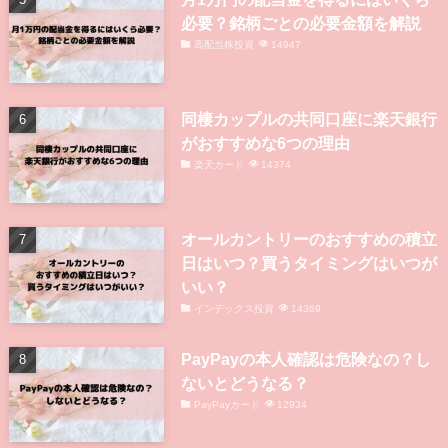
必要？銘柄ごとの必要金額を解説
高配当株投資
14947
同棲カップルの共同口座に楽天銀行
がおすすめな6つの理由
楽天カード
14374
オールカントリーのおすすめの積立
日はいつ？買うタイミングはいつが
いい？
インデックス投資
14369
PayPayの本人確認は危険なの？し
ないとどうなる？
PayPayカード
12934