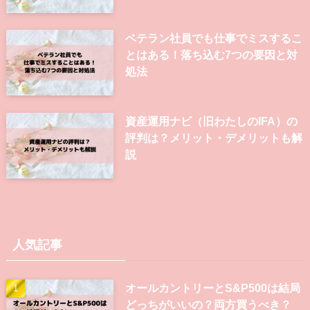
ベテラン社員でも仕事でミスするこ
とはある！落ち込む7つの要因と対
処法
資産運用ナビ（旧わたしのIFA）の
評判は？メリット・デメリットも解
説
人気記事
オールカントリーとS&P500は結局
どっちがいいの？両方買うべき？