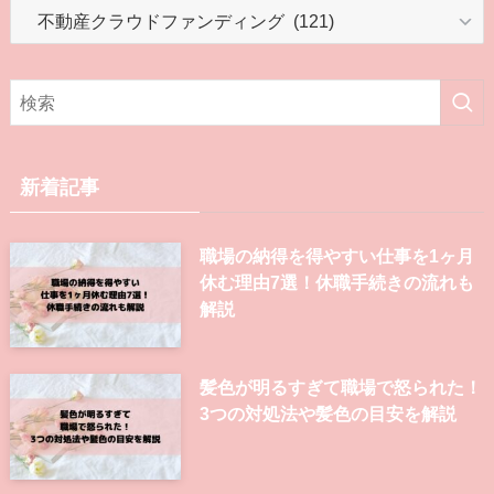
カ
テ
ゴ
リ
新着記事
職場の納得を得やすい仕事を1ヶ月
休む理由7選！休職手続きの流れも
解説
髪色が明るすぎて職場で怒られた！
3つの対処法や髪色の目安を解説