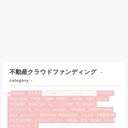
不動産クラウドファンディング
–
category –
資産運用・資産形成
不動産クラウドファンディング
COZUCHI
OwnersBook
CREAL
Rimple
ASSECLI
Jointoα
大家どっとこむ
TECROWD
victory fund
ちょこっと不動産
BATSUNAGU
ゴコウファンド
プレファン
property+
FUNDROP
DARWIN funding
SOLS
みらファン
汐留funding
利回り不動産
トモタク
不動産BANK
GOLD CROWD
ビギナーズクラウド
REEZIN
投活
Re:Vest
B-Den
ヤマワケエステート