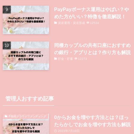
PayPayボーナス運用はやばい？や
めた方がいい？特徴を徹底解説！
資産運用・資産形成
12534
同棲カップルの共有口座におすすめ
の銀行・アプリとは？作り方も解説
貯金・貯蓄
12273
管理人おすすめ記事
0からお金を増やす方法とは？ほっ
不動産クラウドファンディング
たらかしでお金を増やす方法も解説
2023年7月10日