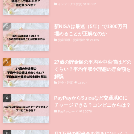
インデックス投資
38562
新NISAは最速（5年）で1800万円
埋めることが正解なのか
資産運用・資産形成
21455
27歳の貯金額の平均や中央値はどの
くらい？平均年収や理想の貯金額を
解説
貯金・貯蓄
16507
PayPayからSuicaなど交通系ICに
チャージできる？コンビニからは？
PayPayカード
15676
月1万円の配当金を得るにはいくら