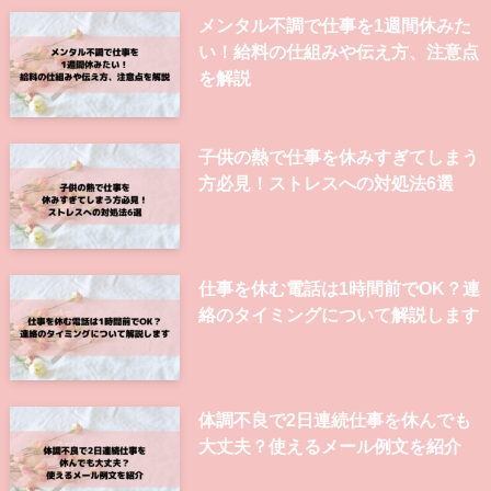
メンタル不調で仕事を1週間休みた
い！給料の仕組みや伝え方、注意点
を解説
子供の熱で仕事を休みすぎてしまう
方必見！ストレスへの対処法6選
仕事を休む電話は1時間前でOK？連
絡のタイミングについて解説します
体調不良で2日連続仕事を休んでも
大丈夫？使えるメール例文を紹介