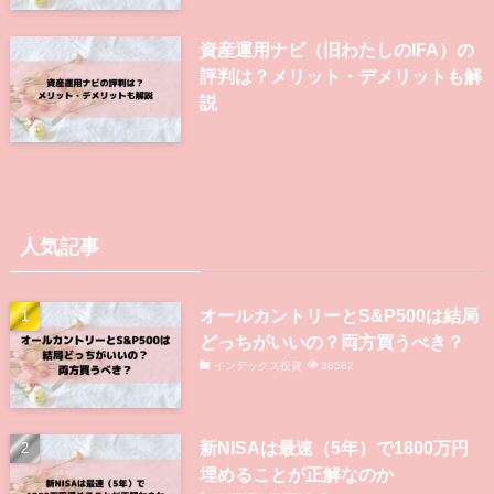
資産運用ナビ（旧わたしのIFA）の
評判は？メリット・デメリットも解
説
人気記事
オールカントリーとS&P500は結局
どっちがいいの？両方買うべき？
インデックス投資
38562
新NISAは最速（5年）で1800万円
埋めることが正解なのか