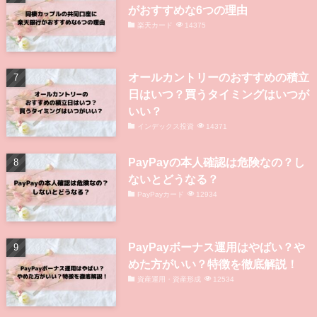
がおすすめな6つの理由
楽天カード
14375
オールカントリーのおすすめの積立
日はいつ？買うタイミングはいつが
いい？
インデックス投資
14371
PayPayの本人確認は危険なの？し
ないとどうなる？
PayPayカード
12934
PayPayボーナス運用はやばい？や
めた方がいい？特徴を徹底解説！
資産運用・資産形成
12534