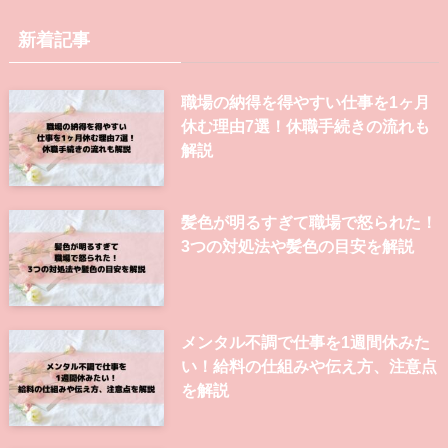
新着記事
職場の納得を得やすい仕事を1ヶ月
休む理由7選！休職手続きの流れも
解説
髪色が明るすぎて職場で怒られた！
3つの対処法や髪色の目安を解説
メンタル不調で仕事を1週間休みた
い！給料の仕組みや伝え方、注意点
を解説