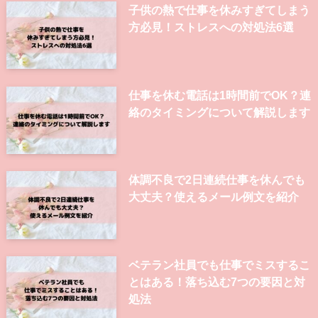
子供の熱で仕事を休みすぎてしまう
方必見！ストレスへの対処法6選
仕事を休む電話は1時間前でOK？連
絡のタイミングについて解説します
体調不良で2日連続仕事を休んでも
大丈夫？使えるメール例文を紹介
ベテラン社員でも仕事でミスするこ
とはある！落ち込む7つの要因と対
処法