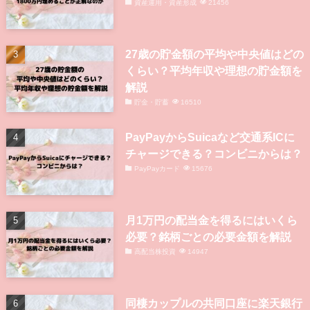
資産運用・資産形成
21456
27歳の貯金額の平均や中央値はどの
くらい？平均年収や理想の貯金額を
解説
貯金・貯蓄
16510
PayPayからSuicaなど交通系ICに
チャージできる？コンビニからは？
PayPayカード
15676
月1万円の配当金を得るにはいくら
必要？銘柄ごとの必要金額を解説
高配当株投資
14947
同棲カップルの共同口座に楽天銀行