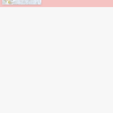
大手上場企業が運営している不動産
不動産クラウドファンディング
クラウドファンディング5選！
2023年8月9日
利回り10%以上が狙える不動産クラ
不動産クラウドファンディング
ウドファンディングの比較・ランキ
ング
2023年8月9日
海外に投資できる不動産クラウドフ
不動産クラウドファンディング
ァンディングまとめ
2023年8月14日
BDC銘柄を買えない・買いたい人
高配当株投資
におすすめの証券会社と買う方法