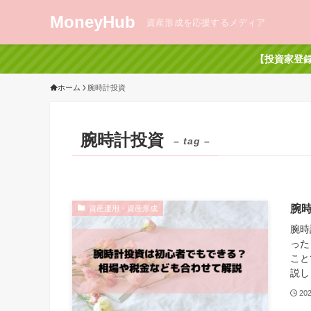
MoneyHub
資産形成を応援するメディア
【投資家登録
ホーム
腕時計投資
腕時計投資
– tag –
腕
資産運用・資産形成
腕時
った
こと
説し
20