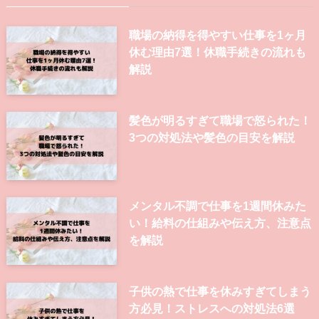
職場の納得を得やすい仕事を1ヶ月
休む理由7選！休職手続きの流れも
解説
髪色が明るすぎて職場で怒られた！
3つの対処法や髪色の目安を解説
メンタル不調で仕事を1週間休みた
い！給料の仕組みや伝え方、注意点
を解説
子供の熱で仕事を休みすぎてしまう
方必見！ストレスへの対処法6選