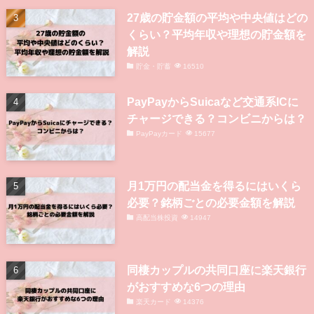
27歳の貯金額の平均や中央値はどの
くらい？平均年収や理想の貯金額を
解説
貯金・貯蓄
16510
PayPayからSuicaなど交通系ICに
チャージできる？コンビニからは？
PayPayカード
15677
月1万円の配当金を得るにはいくら
必要？銘柄ごとの必要金額を解説
高配当株投資
14947
同棲カップルの共同口座に楽天銀行
がおすすめな6つの理由
楽天カード
14376