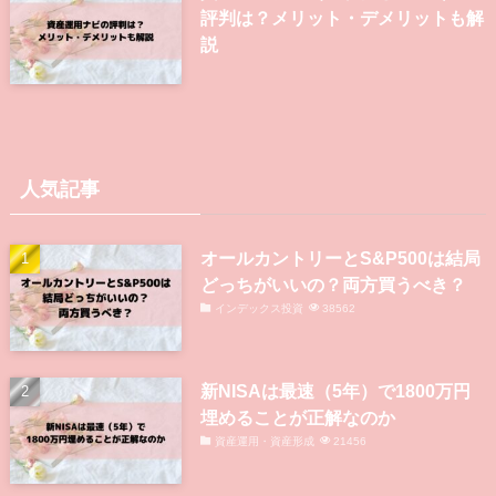
評判は？メリット・デメリットも解
説
人気記事
オールカントリーとS&P500は結局
どっちがいいの？両方買うべき？
インデックス投資
38562
新NISAは最速（5年）で1800万円
埋めることが正解なのか
資産運用・資産形成
21456