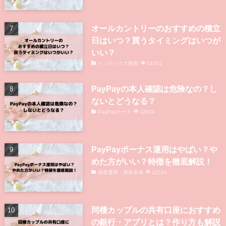
オールカントリーのおすすめの積立
日はいつ？買うタイミングはいつが
いい？
インデックス投資
14371
PayPayの本人確認は危険なの？し
ないとどうなる？
PayPayカード
12934
PayPayボーナス運用はやばい？や
めた方がいい？特徴を徹底解説！
資産運用・資産形成
12534
同棲カップルの共有口座におすすめ
の銀行・アプリとは？作り方も解説