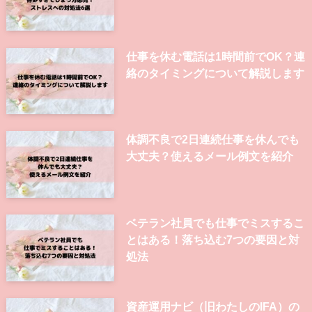
仕事を休む電話は1時間前でOK？連
絡のタイミングについて解説します
体調不良で2日連続仕事を休んでも
大丈夫？使えるメール例文を紹介
ベテラン社員でも仕事でミスするこ
とはある！落ち込む7つの要因と対
処法
資産運用ナビ（旧わたしのIFA）の