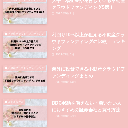
大手上場企業が運営している不動産
クラウドファンディング5選！
2023年8月9日
利回り10%以上が狙える不動産クラ
不動産クラウドファンディング
ウドファンディングの比較・ランキ
ング
2023年8月9日
海外に投資できる不動産クラウドフ
不動産クラウドファンディング
ァンディングまとめ
2023年8月14日
BDC銘柄を買えない・買いたい人
高配当株投資
におすすめの証券会社と買う方法
2023年8月23日