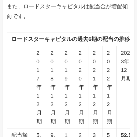
また、ロードスターキャピタルは配当金が増配傾
向です。
ロードスターキャピタルの過去6期の配当の推移
2
2
2
2
2
2
202
0
0
0
0
0
0
3年
1
1
1
2
2
2
12
7
8
9
0
1
2
月期
年
年
年
年
年
年
1
1
1
1
1
1
2
2
2
2
2
2
月
月
月
月
月
月
期
期
期
期
期
期
配当額
5.
9.
1
2
3
5
52.5